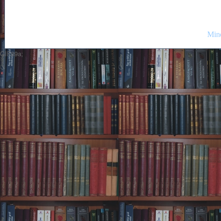
Mind
GIF89a;