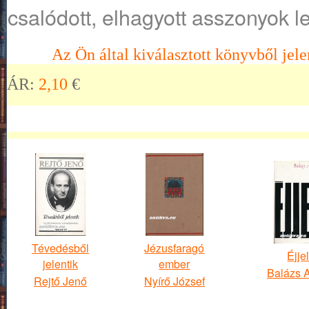
csalódott, elhagyott asszonyok lel
Az Ön által kiválasztott könyvből jele
ÁR:
2,10
€
Tévedésből
Jézusfaragó
Éjje
jelentik
ember
Balázs 
Rejtő Jenő
Nyírő József