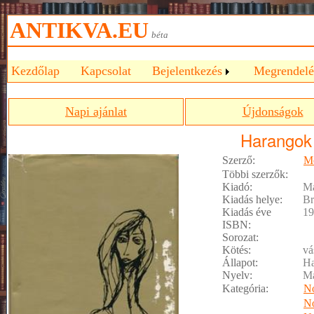
ANTIKVA.EU
béta
Kezdőlap
Kapcsolat
Bejelentkezés
Megrendelé
Napi ajánlat
Újdonságok
Harangok
Szerző:
Mo
Többi szerzők:
Kiadó:
M
Kiadás helye:
Br
Kiadás éve
19
ISBN:
Sorozat:
Kötés:
vá
Állapot:
Ha
Nyelv:
M
Kategória:
No
No