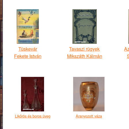
Tüskevár
Tavaszi rügyek
Az
Fekete István
Mikszáth Kálmán
Likőrös és boros üveg
Aranyozott váza