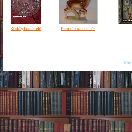
Kristály hamutartó
Porcelán szobor - őz
Mind
GIF89a;