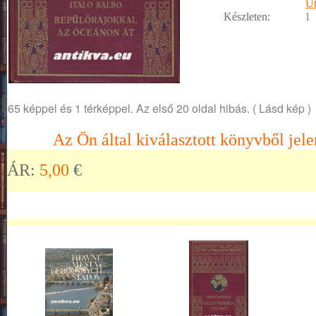
Ut
Készleten:
1
65 képpel és 1 térképpel. Az első 20 oldal hibás. ( Lásd kép )
Az Ön által kiválasztott könyvből jele
ÁR:
5,00
€