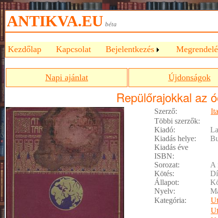
ANTIKVA.EU
béta
Kezdőlap
Kapcsolat
Bejelentkezés
Megrendelé
Napi ajánlat
Újdonságok
Repülőrajokkal az 
Szerző:
It
Többi szerzők:
Kiadó:
La
Kiadás helye:
Bu
Kiadás éve
ISBN:
Sorozat:
A 
Kötés:
Dí
Állapot:
Kö
Nyelv:
M
Kategória:
Ut
Ut