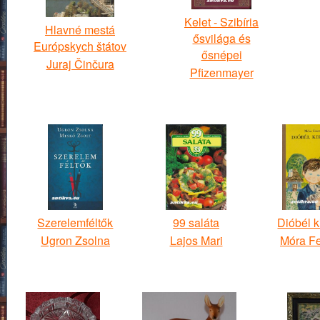
Kelet - Szibíria
Hlavné mestá
ősvilága és
Európskych štátov
ősnépei
Juraj Činčura
Pfizenmayer
Szerelemféltők
99 saláta
Dióbél ki
Ugron Zsolna
Lajos Mari
Móra F