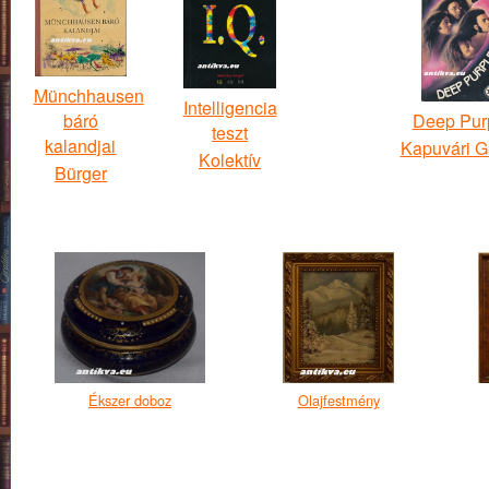
Münchhausen
Intelligencia
báró
Deep Pur
teszt
kalandjai
Kapuvári G
Kolektív
Bürger
Ékszer doboz
Olajfestmény