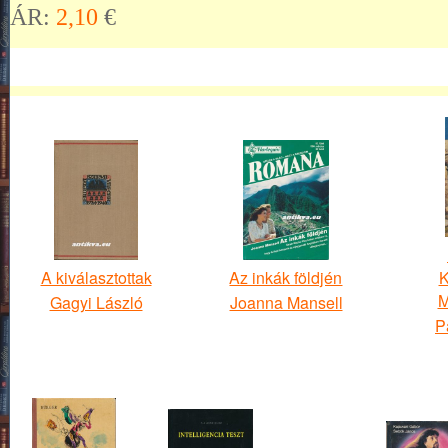
ÁR:
2,10
€
A kiválasztottak
Az inkák földjén
K
M
Gagyi László
Joanna Mansell
P