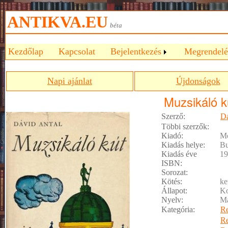
ANTIKVA.EU
béta
Kezdőlap
Kapcsolat
Bejelentkezés
Megrendelé
Napi ajánlat
Újdonságok
Muzsikáló k
Szerző:
Dá
Többi szerzők:
Kiadó:
Mó
Kiadás helye:
Bu
Kiadás éve
19
ISBN:
Sorozat:
Kötés:
ke
Állapot:
Ko
Nyelv:
M
Kategória:
R
R