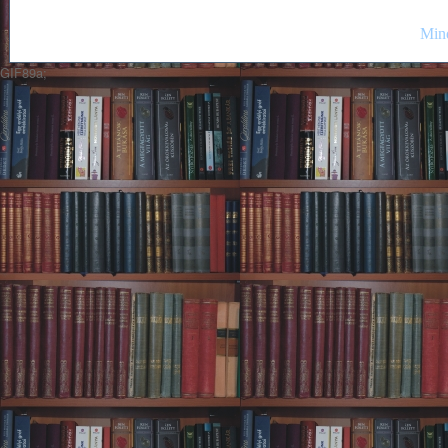
Mind
GIF89a;