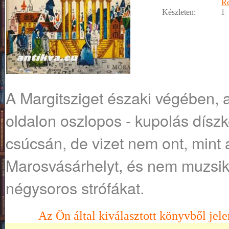
R
Készleten:
1
A Margitsziget északi végében, 
oldalon oszlopos - kupolás díszké
csúcsán, de vizet nem ont, mint 
Marosvásárhelyt, és nem muzsik
négysoros strófákat.
Az Ön által kiválasztott könyvből jele