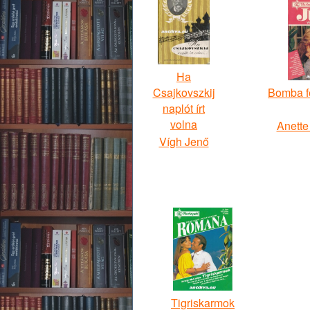
Ha
Csajkovszkij
Bomba fé
naplót írt
volna
Anette
Vígh Jenő
Tigriskarmok