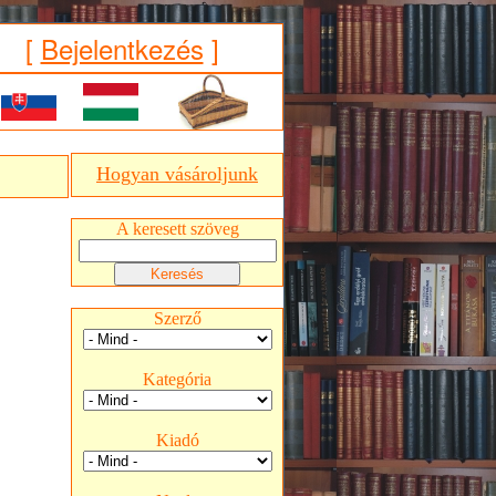
[
Bejelentkezés
]
Hogyan vásároljunk
A keresett szöveg
Szerző
Kategória
Kiadó