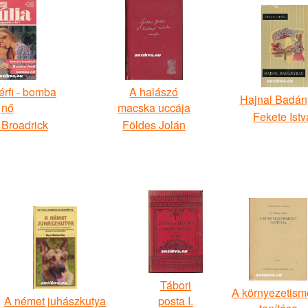
rfi - bomba
A halászó
Hajnal Badá
nő
macska uccája
Fekete Istv
 Broadrick
Földes Jolán
Tábori
A környezetism
A német juhászkutya
posta I.