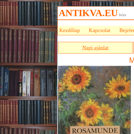
ANTIKVA.EU
bét
Kezdőlap
Kapcsolat
Bejele
Napi ajánlat
M