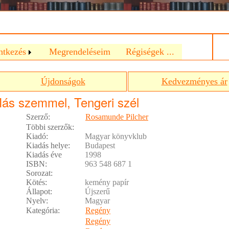
a
ntkezés
Megrendeléseim
Régiségek ...
Újdonságok
Kedvezményes ár
ás szemmel, Tengeri szél
Szerző:
Rosamunde Pilcher
Többi szerzők:
Kiadó:
Magyar könyvklub
Kiadás helye:
Budapest
Kiadás éve
1998
ISBN:
963 548 687 1
Sorozat:
Kötés:
kemény papír
Állapot:
Újszerű
Nyelv:
Magyar
Kategória:
Regény
Regény