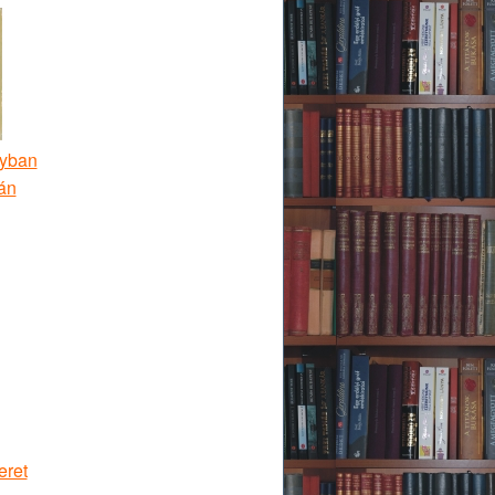
nyban
án
eret