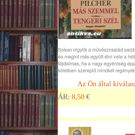
Sokan irigylik a művészcsalád sarját
és megint más együtt élni vele a hé
fájdalmas, ha a nagy egyéniség épp
kötetben szereplő mindkét regényében
Az Ön által kiválas
ÁR:
8,50
€