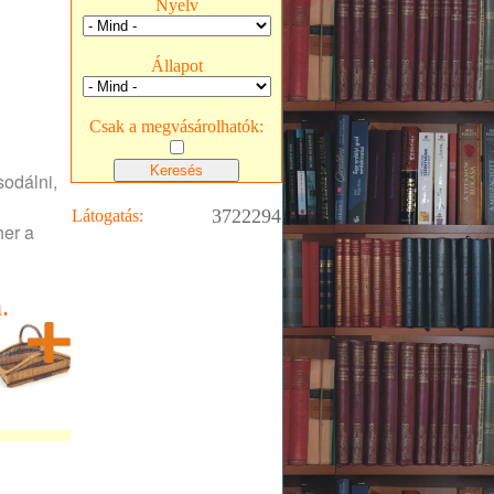
Nyelv
Állapot
Csak a megvásárolhatók:
sodálni,
3722294
Látogatás:
her a
.