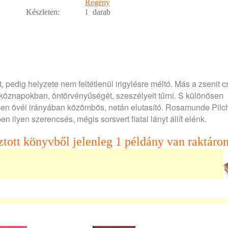
Regény
Készleten:
1
darab
, pedig helyzete nem feltétlenül irigylésre méltó. Más a zsenit c
tköznapokban, öntörvényűségét, szeszélyeit tűrni. S különösen
en övéi irányában közömbös, netán elutasító. Rosamunde Pilc
 ilyen szerencsés, mégis sorsvert fiatal lányt állít elénk.
ztott könyvből jelenleg 1 példány van raktáron