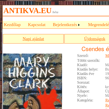
ANTIKVA.EU
béta
Kezdőlap
Kapcsolat
Bejelentkezés
Megrendelé
Napi ajánlat
Újdonságok
Csendes é
Szerző:
Ma
Többi szerzők:
Kiadó:
Ma
Kiadás helye:
Bu
Kiadás éve
19
ISBN:
96
Sorozat:
Kötés:
ke
Állapot:
Új
Nyelv:
M
Kategória:
R
R