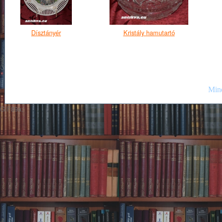
Dísztányér
Kristály hamutartó
Mind
GIF89a;