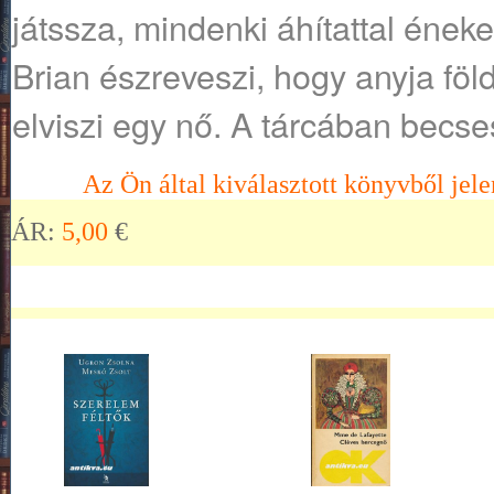
játssza, mindenki áhítattal ének
Brian észreveszi, hogy anyja föld
elviszi egy nő. A tárcában becse
Az Ön által kiválasztott könyvből jele
ÁR:
5,00
€