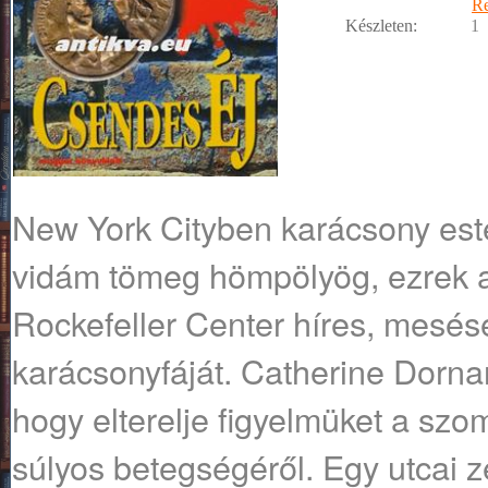
R
Készleten:
1
New York Cityben karácsony est
vidám tömeg hömpölyög, ezrek ak
Rockefeller Center híres, mesésen
karácsonyfáját. Catherine Dornan i
hogy elterelje figyelmüket a szo
súlyos betegségéről. Egy utcai 