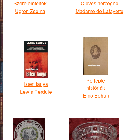
Szerelemféltők
Cleves hercegnő
Ugron Zsolna
Madame de Lafayette
Porlepte
Isten lánya
históriák
Lewis Perdule
Emo Bohúň