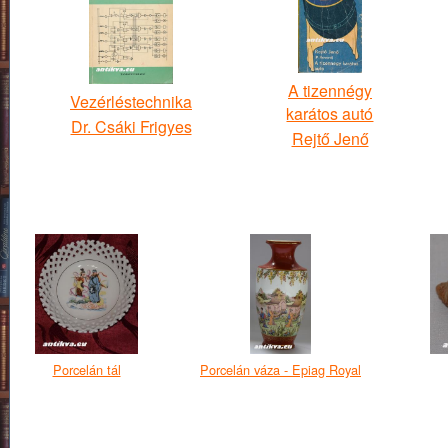
A tizennégy
Vezérléstechnika
karátos autó
Dr. Csáki Frigyes
Rejtő Jenő
Porcelán tál
Porcelán váza - Epiag Royal