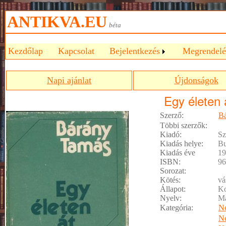
ANTIKVA.EU
béta
Kezdőlap
Kapcsolat
Bejelentkezés
Megrendelé
Napi ajánlat
Újdonságok
Egy életen 
Szerző:
B
Többi szerzők:
Kiadó:
Sz
Kiadás helye:
Bu
Kiadás éve
19
ISBN:
96
Sorozat:
Kötés:
vá
Állapot:
Ko
Nyelv:
M
Kategória:
No
No