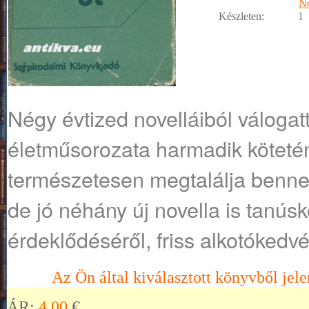
No
Készleten:
1
Négy évtized novelláiból váloga
életműsorozata harmadik köteténe
természetesen megtalálja benne 
de jó néhány új novella is tanúsk
érdeklődéséről, friss alkotókedvé
Az Ön által kiválasztott könyvből jele
ÁR:
4,00
€