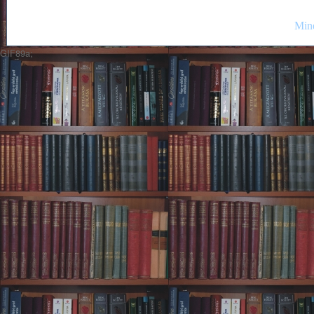
Mind
GIF89a;