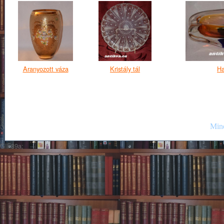
Aranyozott váza
Kristály tál
Ha
Mind
GIF89a;