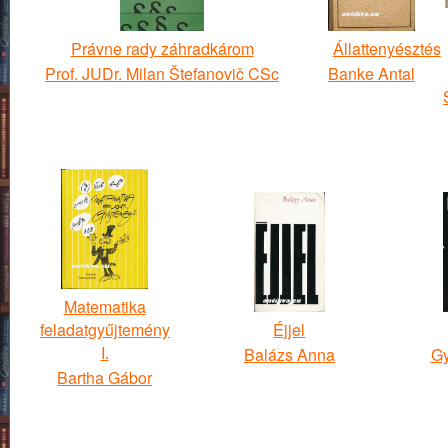
Právne rady záhradkárom
Állattenyésztés
Prof. JUDr. Milan Štefanovič CSc
Banke Antal
Matematika
feladatgyűjtemény
Éjjel
I.
Balázs Anna
Gy
Bartha Gábor