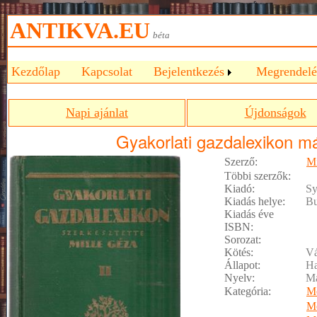
ANTIKVA.EU
béta
Kezdőlap
Kapcsolat
Bejelentkezés
Megrendelé
Napi ajánlat
Újdonságok
Gyakorlati gazdalexikon má
Szerző:
Mi
Többi szerzők:
Kiadó:
Sy
Kiadás helye:
Bu
Kiadás éve
ISBN:
Sorozat:
Kötés:
Vá
Állapot:
Ha
Nyelv:
M
Kategória:
M
M