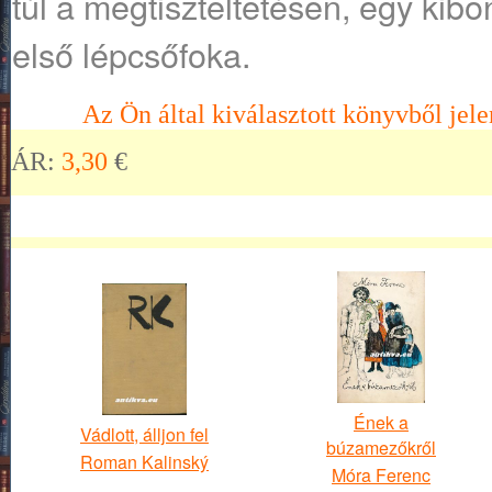
túl a megtiszteltetésen, egy kibo
első lépcsőfoka.
Az Ön által kiválasztott könyvből jele
ÁR:
3,30
€
Ének a
Vádlott, álljon fel
búzamezőkről
Roman Kalinský
Móra Ferenc