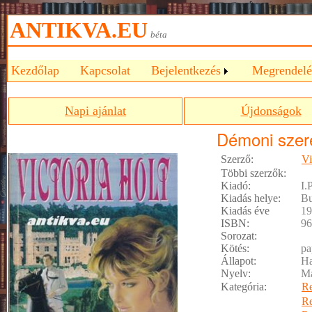
ANTIKVA.EU
béta
Kezdőlap
Kapcsolat
Bejelentkezés
Megrendelé
Napi ajánlat
Újdonságok
Démoni szer
Szerző:
Vi
Többi szerzők:
Kiadó:
I.
Kiadás helye:
Bu
Kiadás éve
19
ISBN:
96
Sorozat:
Kötés:
pa
Állapot:
Ha
Nyelv:
M
Kategória:
R
R