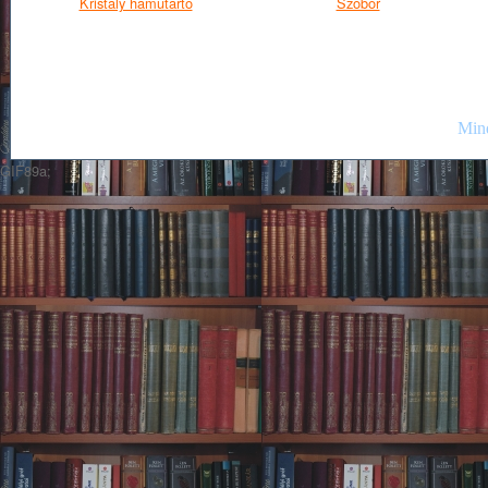
Kristály hamutartó
Szobor
Mind
GIF89a;