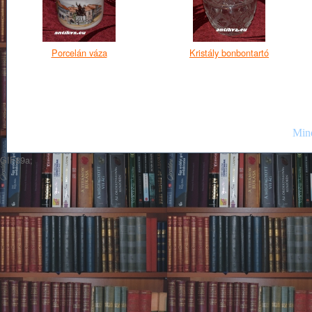
Porcelán váza
Kristály bonbontartó
Mind
GIF89a;