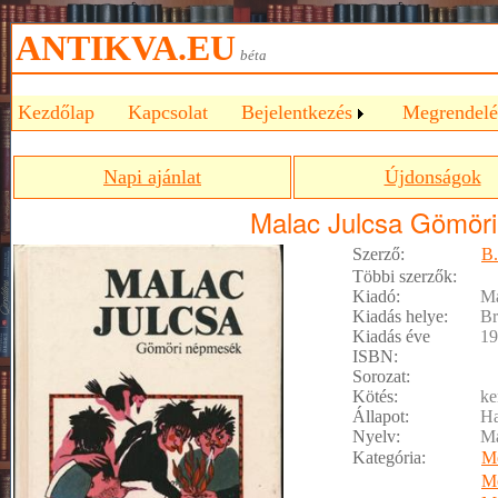
ANTIKVA.EU
béta
Kezdőlap
Kapcsolat
Bejelentkezés
Megrendelé
Napi ajánlat
Újdonságok
Malac Julcsa Gömör
Szerző:
B.
Többi szerzők:
Kiadó:
M
Kiadás helye:
Br
Kiadás éve
19
ISBN:
Sorozat:
Kötés:
ke
Állapot:
Ha
Nyelv:
M
Kategória:
M
M