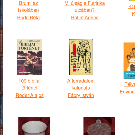
Brumi az
Mi újság a Futrinka
Ki 
iskolában
utcában?
K
Bodó Béla
Bálint Ágnes
109 bibliai
A forradalom
Félv
történet
katonája
Edward
Róder Alajos
Fábry István