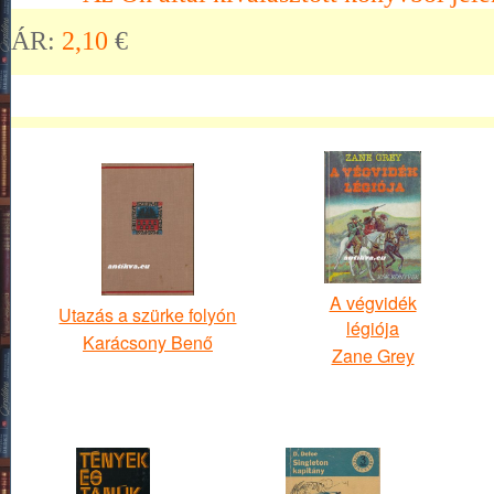
ÁR:
2,10
€
A végvidék
Utazás a szürke folyón
légiója
Karácsony Benő
Zane Grey