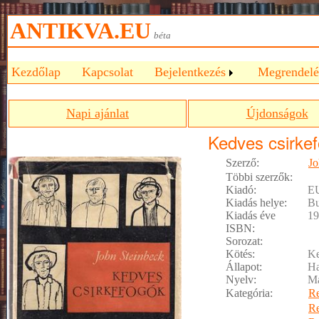
ANTIKVA.EU
béta
Kezdőlap
Kapcsolat
Bejelentkezés
Megrendelé
Napi ajánlat
Újdonságok
Kedves csirke
Szerző:
Jo
Többi szerzők:
Kiadó:
E
Kiadás helye:
Bu
Kiadás éve
19
ISBN:
Sorozat:
Kötés:
Ke
Állapot:
Ha
Nyelv:
M
Kategória:
R
R