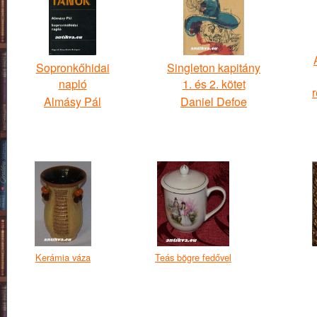
Sopronkőhidai
Singleton kapitány
napló
1. és 2. kötet
Almásy Pál
Daniel Defoe
Kerámia váza
Teás bögre fedővel