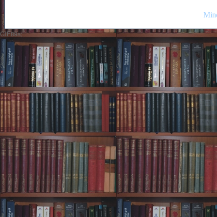
Mind
GIF89a;