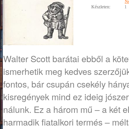
No
Készleten:
1
Walter Scott barátai ebből a kötet
ismerhetik meg kedves szerzőjü
fontos, bár csupán csekély hánya
kisregények mind ez ideig jószer
nálunk. Ez a három mű – a két e
harmadik fiatalkori termés – mél