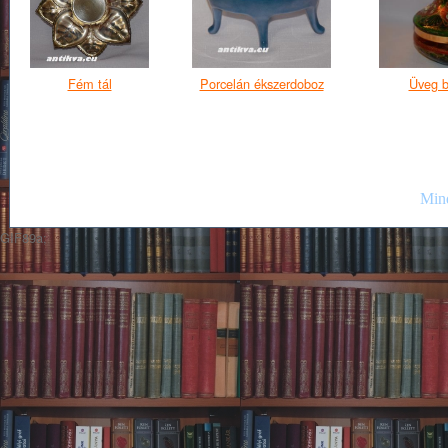
Fém tál
Porcelán ékszerdoboz
Üveg b
Mind
GIF89a;