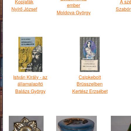
Kopjafák
A sz
ember
Nyírő József
Szabóné
Moldova György
István Király - az
Csipkebolt
államalapító
Brüsszelben
Balázs György
Kertész Erzsébet