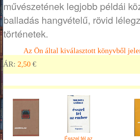
művészetének legjobb példái kö
balladás hangvételű, rövid lélegze
történetek.
Az Ön által kiválasztott könyvből jele
ÁR:
2,50
€
Ésszel fél az