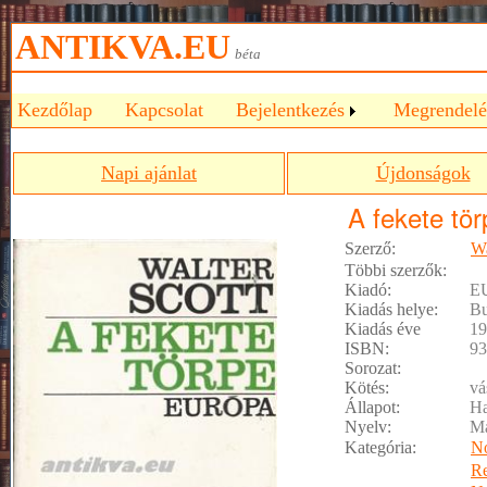
ANTIKVA.EU
béta
Kezdőlap
Kapcsolat
Bejelentkezés
Megrendelé
Napi ajánlat
Újdonságok
A fekete tör
Szerző:
Wa
Többi szerzők:
Kiadó:
E
Kiadás helye:
Bu
Kiadás éve
19
ISBN:
93
Sorozat:
Kötés:
vá
Állapot:
Ha
Nyelv:
M
Kategória:
No
R