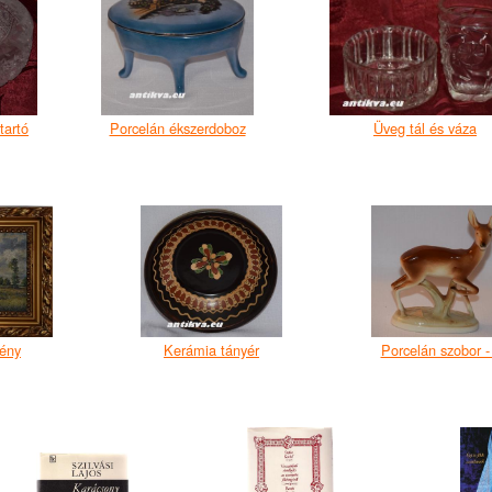
tartó
Porcelán ékszerdoboz
Üveg tál és váza
mény
Kerámia tányér
Porcelán szobor -