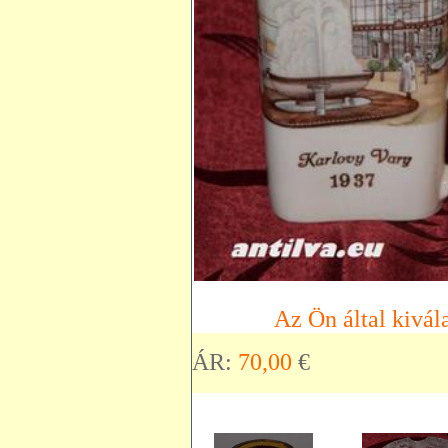
Az Ön által kivála
ÁR:
70,00
€