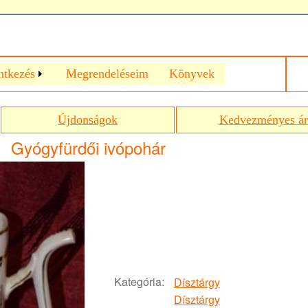
ntkezés
Megrendeléseim
Könyvek
Újdonságok
Kedvezményes ár
Gyógyfürdői ivópohár
Kategória:
Dísztárgy
Dísztárgy