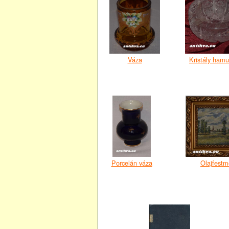
Váza
Kristály hamu
Porcelán váza
Olajfest