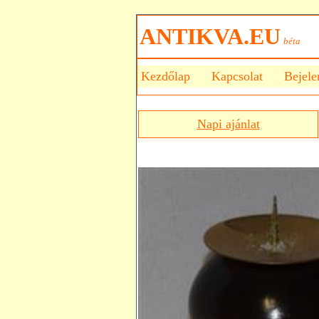
ANTIKVA.EU
béta
Kezdőlap
Kapcsolat
Bejele
Napi ajánlat