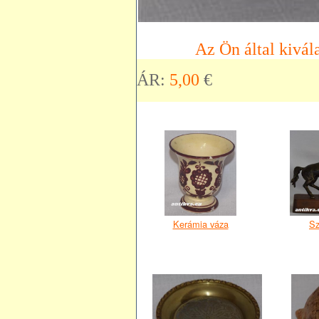
Az Ön által kivála
ÁR:
5,00
€
Kerámia váza
Sz