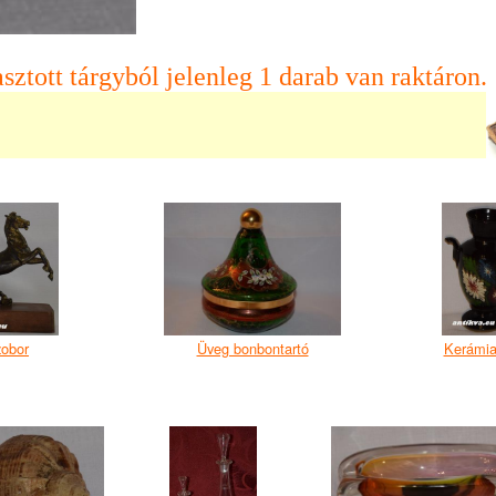
sztott tárgyból jelenleg 1 darab van raktáron.
obor
Üveg bonbontartó
Kerámia