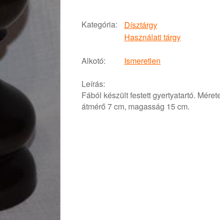
Kategória:
Dísztárgy
Használati tárgy
Alkotó:
Ismeretlen
Leírás:
Fából készült festett gyertyatartó. Mérete
átmérő 7 cm, magasság 15 cm.