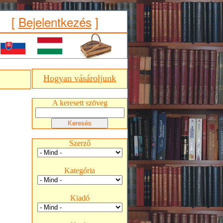
[
Bejelentkezés
]
Hogyan vásároljunk
A keresett szöveg
Szerző
Kategória
Kiadó