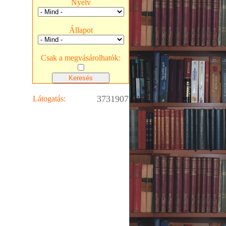
Nyelv
Állapot
Csak a megvásárolhatók:
3731907
Látogatás: