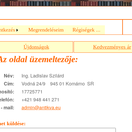
a
ntkezés
Megrendeléseim
Régiségek ...
Újdonságok
Kedvezményes ár
Az oldal üzemeltezője:
Név:
Ing. Ladislav Szilárd
Cím:
Vodná 24/9 945 01 Komárno SR
osító:
17725771
elefón:
+421 948 441 271
 - mail:
admin@antikva.eu
et küldése: