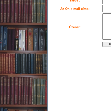
Tárgy :
Az Ön e-mail címe:
Üzenet: