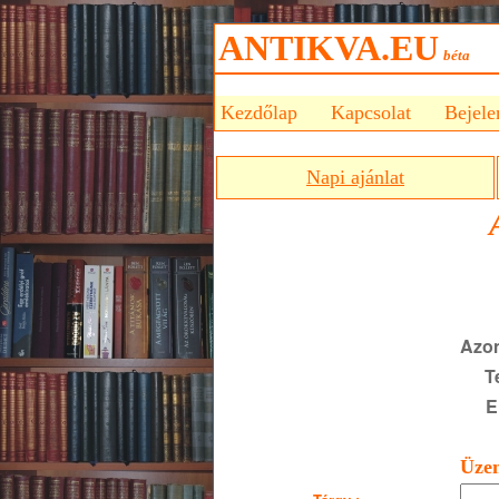
ANTIKVA.EU
bét
Kezdőlap
Kapcsolat
Bejele
Napi ajánlat
Azon
T
E
Üzen