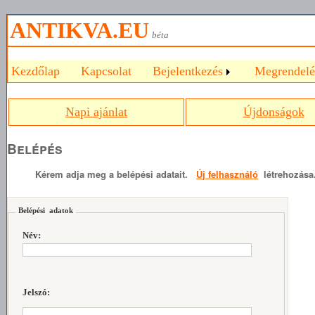
ANTIKVA.EU
béta
Kezdőlap
Kapcsolat
Bejelentkezés
Megrendelé
Napi ajánlat
Újdonságok
Belépés
Kérem adja meg a belépési adatait.
Új felhasználó
létrehozása
Belépési adatok
Név:
Jelszó: