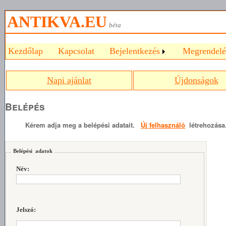
ANTIKVA.EU
béta
Kezdőlap
Kapcsolat
Bejelentkezés
Megrendelé
Napi ajánlat
Újdonságok
Belépés
Kérem adja meg a belépési adatait.
Új felhasználó
létrehozása
Belépési adatok
Név:
Jelszó: