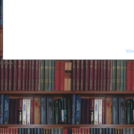
Mind
GIF89a;