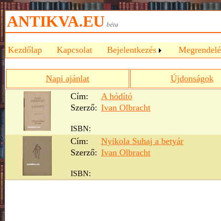
ANTIKVA.EU
béta
Kezdőlap
Kapcsolat
Bejelentkezés
Megrendelé
Napi ajánlat
Újdonságok
Cím:
A hódító
Szerző:
Ivan Olbracht
ISBN:
Cím:
Nyikola Suhaj a betyár
Szerző:
Ivan Olbracht
ISBN: