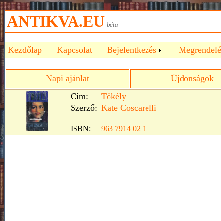
ANTIKVA.EU
béta
Kezdőlap
Kapcsolat
Bejelentkezés
Megrendelé
Napi ajánlat
Újdonságok
Cím:
Tökély
Szerző:
Kate Coscarelli
ISBN:
963 7914 02 1