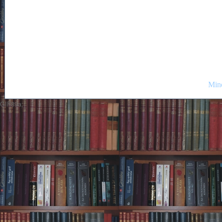
Mind
GIF89a;