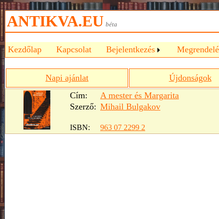
ANTIKVA.EU
béta
Kezdőlap
Kapcsolat
Bejelentkezés
Megrendelé
Napi ajánlat
Újdonságok
Cím:
A mester és Margarita
Szerző:
Mihail Bulgakov
ISBN:
963 07 2299 2