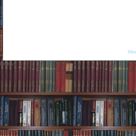
Mind
GIF89a;