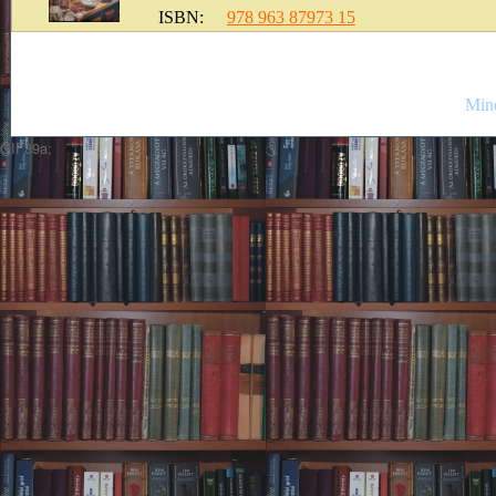
ISBN:
978 963 87973 15
Mind
GIF89a;