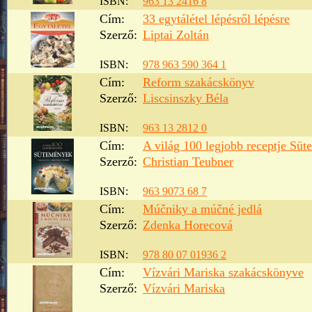
ISBN:
963 13 2416 8
Cím:
33 egytálétel lépésről lépésre
Szerző:
Liptai Zoltán
ISBN:
978 963 590 364 1
Cím:
Reform szakácskönyv
Szerző:
Liscsinszky Béla
ISBN:
963 13 2812 0
Cím:
A világ 100 legjobb receptje Sü
Szerző:
Christian Teubner
ISBN:
963 9073 68 7
Cím:
Múčniky a múčné jedlá
Szerző:
Zdenka Horecová
ISBN:
978 80 07 01936 2
Cím:
Vízvári Mariska szakácskönyve
Szerző:
Vízvári Mariska