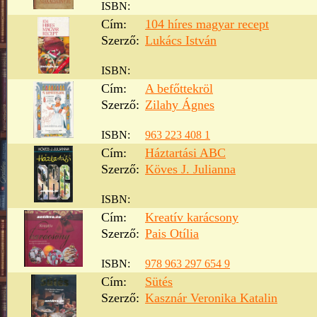
ISBN:
Cím:
104 híres magyar recept
Szerző:
Lukács István
ISBN:
Cím:
A befőttekröl
Szerző:
Zilahy Ágnes
ISBN:
963 223 408 1
Cím:
Háztartási ABC
Szerző:
Köves J. Julianna
ISBN:
Cím:
Kreatív ​karácsony
Szerző:
Pais Otília
ISBN:
978 963 297 654 9
Cím:
Sütés
Szerző:
Kasznár Veronika Katalin