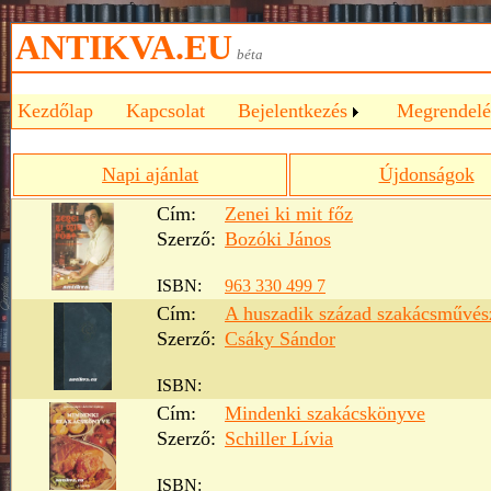
ANTIKVA.EU
béta
Kezdőlap
Kapcsolat
Bejelentkezés
Megrendelé
Napi ajánlat
Újdonságok
Cím:
Zenei ki mit főz
Szerző:
Bozóki János
ISBN:
963 330 499 7
Cím:
A huszadik század szakácsművés
Szerző:
Csáky Sándor
ISBN:
Cím:
Mindenki szakácskönyve
Szerző:
Schiller Lívia
ISBN: