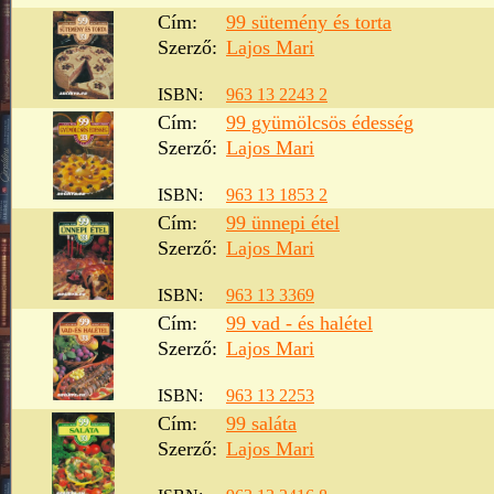
Cím:
99 sütemény és torta
Szerző:
Lajos Mari
ISBN:
963 13 2243 2
Cím:
99 gyümölcsös édesség
Szerző:
Lajos Mari
ISBN:
963 13 1853 2
Cím:
99 ünnepi étel
Szerző:
Lajos Mari
ISBN:
963 13 3369
Cím:
99 vad - és halétel
Szerző:
Lajos Mari
ISBN:
963 13 2253
Cím:
99 saláta
Szerző:
Lajos Mari