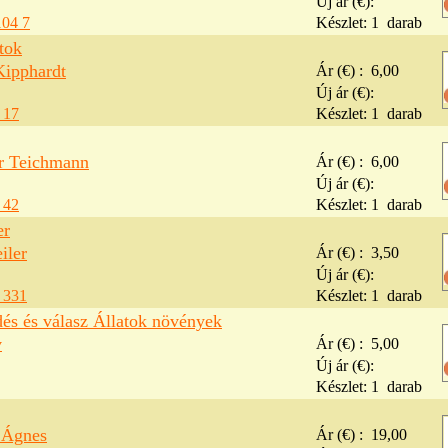
Új ár (€):
104 7
Készlet:
1
darab
tok
Kipphardt
Ár (€) :
6,00
Új ár (€):
 17
Készlet:
1
darab
er Teichmann
Ár (€) :
6,00
Új ár (€):
 42
Készlet:
1
darab
er
iler
Ár (€) :
3,50
Új ár (€):
 331
Készlet:
1
darab
dés és válasz Állatok növények
v
Ár (€) :
5,00
Új ár (€):
Készlet:
1
darab
 Ágnes
Ár (€) :
19,00