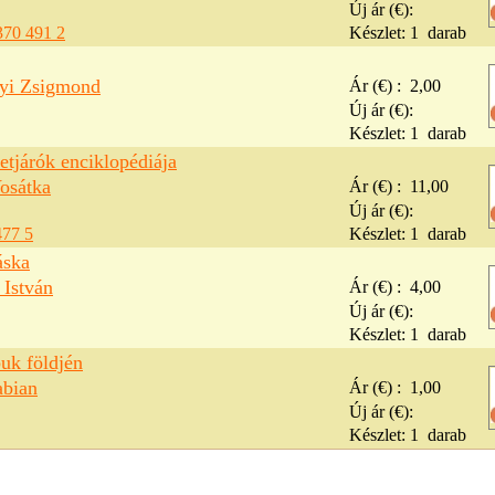
Új ár (€):
370 491 2
Készlet:
1
darab
yi Zsigmond
Ár (€) :
2,00
Új ár (€):
Készlet:
1
darab
tjárók enciklopédiája
osátka
Ár (€) :
11,00
Új ár (€):
477 5
Készlet:
1
darab
áska
 István
Ár (€) :
4,00
Új ár (€):
Készlet:
1
darab
uk földjén
abian
Ár (€) :
1,00
Új ár (€):
Készlet:
1
darab