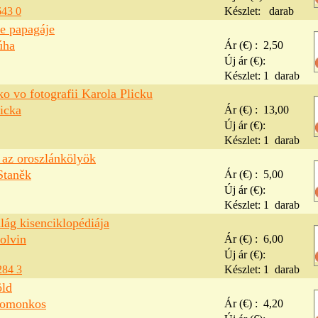
643 0
Készlet:
darab
 papagáje
úha
Ár (€) :
2,50
Új ár (€):
Készlet:
1
darab
o vo fotografii Karola Plicku
icka
Ár (€) :
13,00
Új ár (€):
Készlet:
1
darab
 az oroszlánkölyök
Staněk
Ár (€) :
5,00
Új ár (€):
Készlet:
1
darab
lág kisenciklopédiája
olvin
Ár (€) :
6,00
Új ár (€):
284 3
Készlet:
1
darab
öld
Domonkos
Ár (€) :
4,20