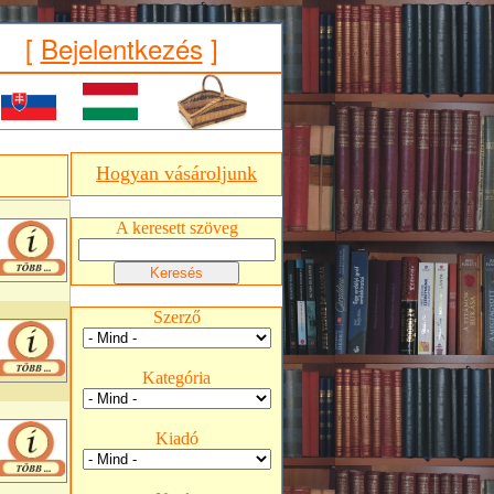
[
Bejelentkezés
]
Hogyan vásároljunk
A keresett szöveg
Szerző
Kategória
Kiadó