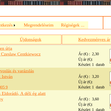
a
ntkezés
Megrendeléseim
Régiségek ...
Újdonságok
Kedvezményes ár
n útja
s Czeslaw Centkiewocz
Ár (€) :
2,30
Új ár (€):
Készlet:
1
darab
rvoslás és varázslás
 István
Ár (€) :
3,20
Új ár (€):
805 9
Készlet:
1
darab
 Eldorádó, A déli ég alatt
ey
Ár (€) :
3,60
Új ár (€):
Készlet:
1
darab