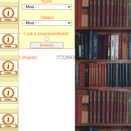
Nyelv
Állapot
Csak a megvásárolhatók:
3722843
Látogatás: