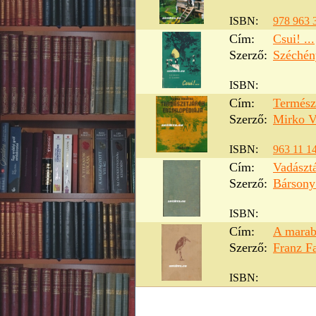
ISBN:
978 963 
Cím:
Csui! ...
Szerző:
Széchén
ISBN:
Cím:
Természe
Szerző:
Mirko V
ISBN:
963 11 1
Cím:
Vadászt
Szerző:
Bársony
ISBN:
Cím:
A marab
Szerző:
Franz F
ISBN: