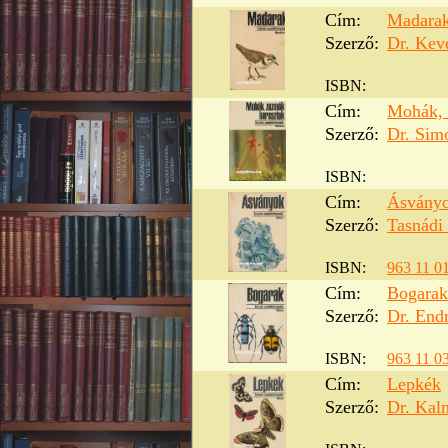
Cím:
Madara
Szerző:
Dr. Kev
ISBN:
Cím:
Mohák, 
Szerző:
Dr. Sim
ISBN:
Cím:
Ásvány
Szerző:
Tasnádi
ISBN:
963 11 0
Cím:
Bogarak
Szerző:
Dr. End
ISBN:
963 11 0
Cím:
Lepkék
Szerző:
Dr. Kal