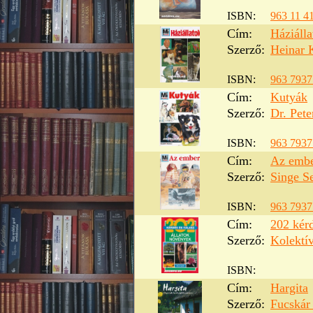
ISBN:
963 11 4
Cím:
Háziálla
Szerző:
Heinar 
ISBN:
963 7937
Cím:
Kutyák
Szerző:
Dr. Pet
ISBN:
963 7937
Cím:
Az emb
Szerző:
Singe Se
ISBN:
963 7937
Cím:
202 kér
Szerző:
Kolektí
ISBN:
Cím:
Hargita
Szerző:
Fucskár