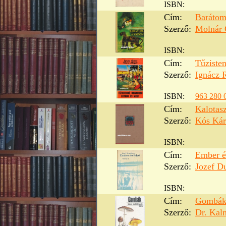
ISBN:
Cím:
Barátom
Szerző:
Molnár 
ISBN:
Cím:
Tűziste
Szerző:
Ignácz 
ISBN:
963 280 
Cím:
Kalotas
Szerző:
Kós Kár
ISBN:
Cím:
Ember é
Szerző:
Jozef D
ISBN:
Cím:
Gombák
Szerző:
Dr. Kal