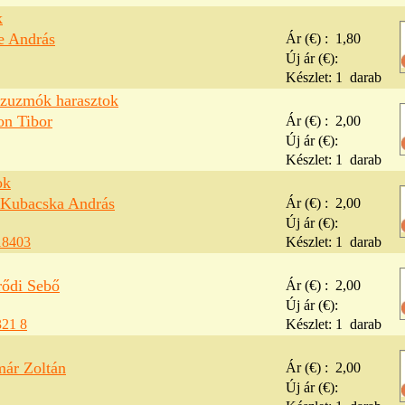
k
e András
Ár (€) :
1,80
Új ár (€):
Készlet:
1
darab
zuzmók harasztok
on Tibor
Ár (€) :
2,00
Új ár (€):
Készlet:
1
darab
ok
 Kubacska András
Ár (€) :
2,00
Új ár (€):
18403
Készlet:
1
darab
rődi Sebő
Ár (€) :
2,00
Új ár (€):
321 8
Készlet:
1
darab
már Zoltán
Ár (€) :
2,00
Új ár (€):