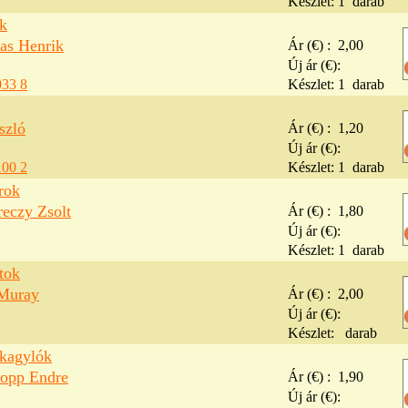
Készlet:
1
darab
ok
kas Henrik
Ár (€) :
2,00
Új ár (€):
033 8
Készlet:
1
darab
szló
Ár (€) :
1,20
Új ár (€):
100 2
Készlet:
1
darab
rok
reczy Zsolt
Ár (€) :
1,80
Új ár (€):
Készlet:
1
darab
tok
 Muray
Ár (€) :
2,00
Új ár (€):
Készlet:
darab
 kagylók
lopp Endre
Ár (€) :
1,90
Új ár (€):