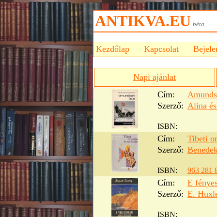
ANTIKVA.EU
bét
Kezdőlap
Kapcsolat
Bejele
Napi ajánlat
Cím:
Amundse
Szerző:
Alina é
ISBN:
Cím:
Tibeti o
Szerző:
Benedek
ISBN:
963 281 
Cím:
E fényes
Szerző:
E. Huxl
ISBN: