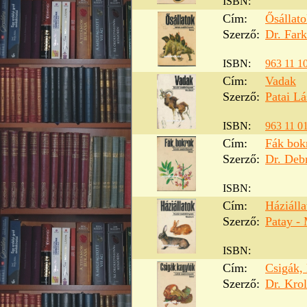
ISBN:
Cím:
Ősállat
Szerző:
Dr. Far
ISBN:
963 11 1
Cím:
Vadak
Szerző:
Patai Lá
ISBN:
963 11 0
Cím:
Fák bok
Szerző:
Dr. Deb
ISBN:
Cím:
Háziálla
Szerző:
Patay -
ISBN:
Cím:
Csigák,
Szerző:
Dr. Kro