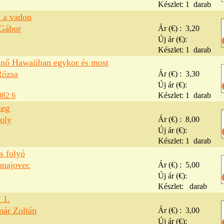
Készlet:
1
darab
 a vadon
Gábor
Ár (€) :
3,20
Új ár (€):
Készlet:
1
darab
nnő Hawaiiban egykor és most
Rózsa
Ár (€) :
3,30
Új ár (€):
082 6
Készlet:
1
darab
zeg
oly
Ár (€) :
8,00
Új ár (€):
Készlet:
1
darab
s folyó
unajovec
Ár (€) :
5,00
Új ár (€):
Készlet:
darab
 1.
már Zoltán
Ár (€) :
3,00
Új ár (€):