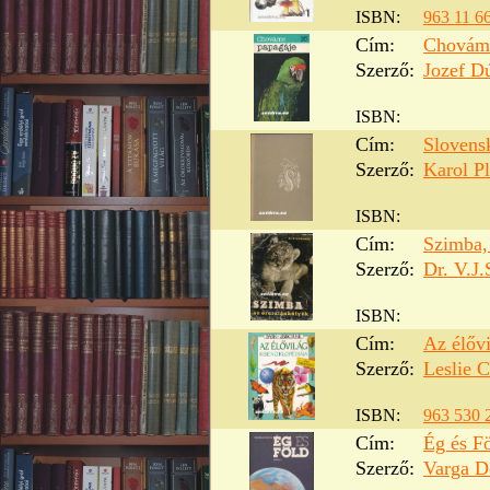
ISBN:
963 11 6
Cím:
Chováme
Szerző:
Jozef D
ISBN:
Cím:
Slovensk
Szerző:
Karol Pl
ISBN:
Cím:
Szimba,
Szerző:
Dr. V.J.
ISBN:
Cím:
Az élővi
Szerző:
Leslie C
ISBN:
963 530 
Cím:
Ég és F
Szerző:
Varga 