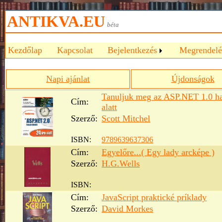
ANTIKVA.EU
béta
Kezdőlap
Kapcsolat
Bejelentkezés
Megrendelé
Napi ajánlat
Újdonságok
Tanuljuk meg az ASP.NET 1.0 has
Cím:
alatt
Szerző:
Scott Mitchel
ISBN:
9789639637306
Cím:
Egyelőre...( Egy lady arcképe )
Szerző:
H.G.Wells
ISBN:
Cím:
JavaScript praktické príklady
Szerző:
David Morkes