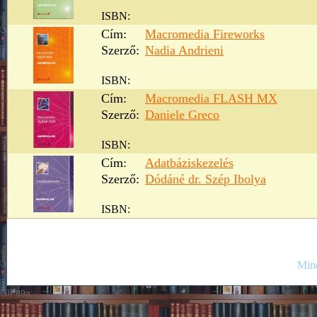
ISBN:
Cím:
Macromedia Fireworks
Szerző:
Nadia Andrieni
ISBN:
Cím:
Macromedia FLASH MX
Szerző:
Daniele Greco
ISBN:
Cím:
Adatbáziskezelés
Szerző:
Dódáné dr. Szép Ibolya
ISBN:
Mind
GIF89a;