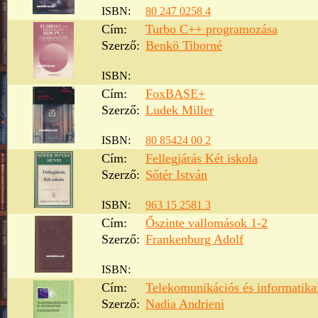
ISBN:
80 247 0258 4
Cím:
Turbo C++ programozása
Szerző:
Benkö Tiborné
ISBN:
Cím:
FoxBASE+
Szerző:
Ludek Miller
ISBN:
80 85424 00 2
Cím:
Fellegjárás Két iskola
Szerző:
Sőtér István
ISBN:
963 15 2581 3
Cím:
Őszinte vallomások 1-2
Szerző:
Frankenburg Adolf
ISBN:
Cím:
Telekomunikációs és informatika
Szerző:
Nadia Andrieni