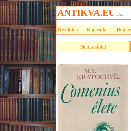
ANTIKVA.EU
bét
Kezdőlap
Kapcsolat
Bejele
Napi ajánlat