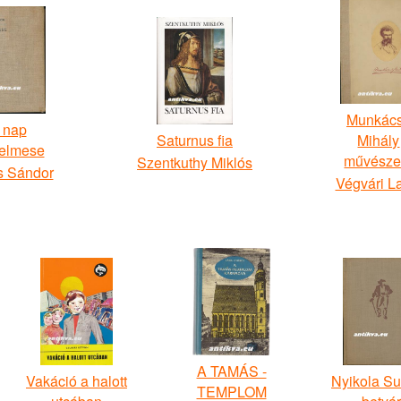
Munkác
 nap
Saturnus fia
Mihály
relmese
művésze
Szentkuthy Miklós
s Sándor
Végvári L
A TAMÁS -
Vakáció a halott
Nyikola Su
TEMPLOM