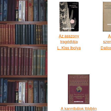
Az asszony
A
tragédiája
sze
L. Kiss Ibolya
Dallo
A kannibálok földjén