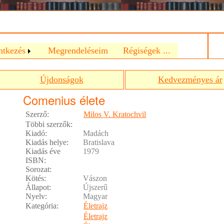
a
ntkezés
Megrendeléseim
Régiségek ...
Újdonságok
Kedvezményes ár
Comenius élete
Szerző:
Milos V. Kratochvil
Többi szerzők:
Kiadó:
Madách
Kiadás helye:
Bratislava
Kiadás éve
1979
ISBN:
Sorozat:
Kötés:
Vászon
Állapot:
Újszerű
Nyelv:
Magyar
Kategória:
Életrajz
Életrajz