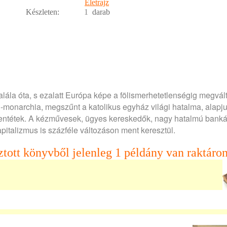
Életrajz
Készleten:
1
darab
ála óta, s ezalatt Európa képe a fölismerhetetlenségig megvált
-monarchia, megszűnt a katolikus egyház világi hatalma, alapj
ellentétek. A kézművesek, ügyes kereskedők, nagy hatalmú bank
italizmus is százféle változáson ment keresztül.
ztott könyvből jelenleg 1 példány van raktáron