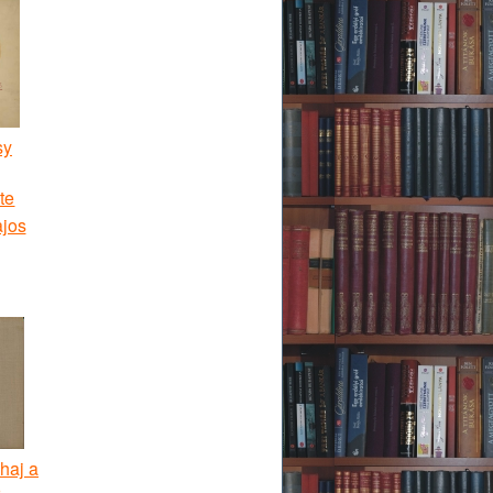
sy
te
ajos
haj a