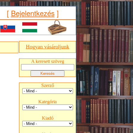
[
Bejelentkezés
]
Hogyan vásároljunk
A keresett szöveg
Szerző
Kategória
Kiadó