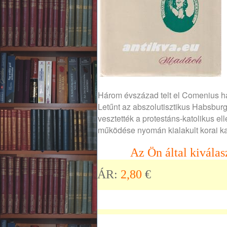
Három évszázad telt el Comenius hal
Letűnt az abszolutisztikus Habsburg
vesztették a protestáns-katolikus 
működése nyomán kialakult korai kap
Az Ön által kiválas
ÁR:
2,80
€