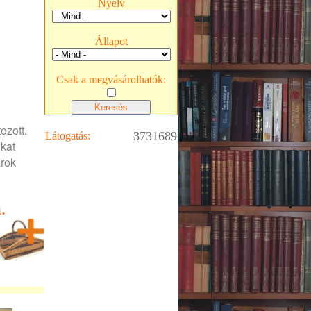
Nyelv
Állapot
Csak a megvásárolhatók:
ozott.
3731689
Látogatás:
ukat
árok
.