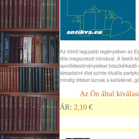
Az írónő legújabb regényében az Eg
tőle megszokott iróniával. A festői 
sportlétesítményekkel büszkélkedő e
társadalmi élet szinte rituális par
mindig többet isznak a kelleténél, g
Az Ön által kiválas
ÁR:
2,10
€