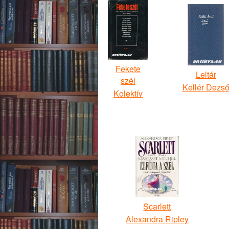
Fekete
Leltár
szél
Kellér Dezs
Kolektív
Scarlett
Alexandra Ripley