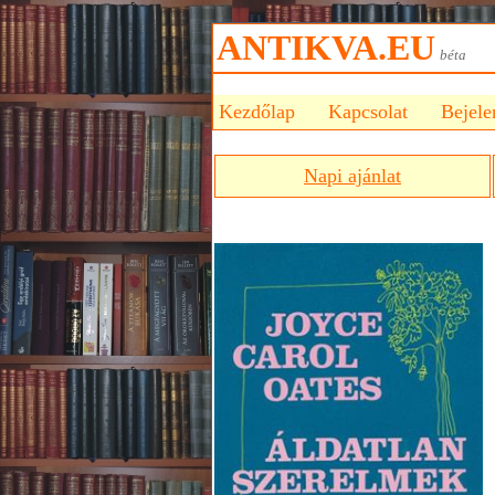
ANTIKVA.EU
bét
Kezdőlap
Kapcsolat
Bejele
Napi ajánlat