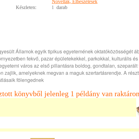
Novellák, Elbeszélések
Készleten:
1
darab
yesült Államok egyik tipikus egyetemének oktatóközösségét áb
környezetben fekvő, pazar épületekekkel, parkokkal, kulturális és
gyetemi város az első pillantásra boldog, gondtalan, szeparált 
tykon zajlik, amelyeknek megvan a maguk szertartásrendje. A rész
átlásaik fölengednek
ztott könyvből jelenleg 1 példány van raktáron