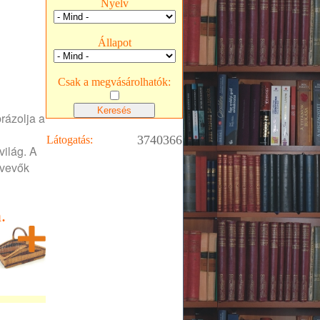
Nyelv
Állapot
Csak a megvásárolhatók:
rázolja a
3740366
Látogatás:
világ. A
tvevők
.