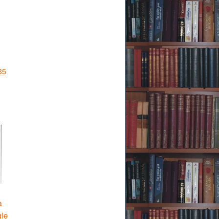
85
a
gle