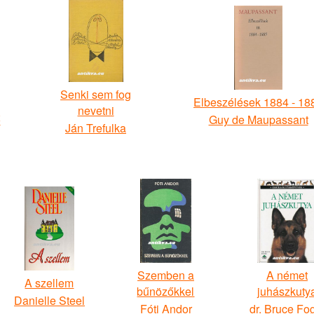
Senki sem fog
Elbeszélések 1884 - 18
nevetni
ő
Guy de Maupassant
Ján Trefulka
Szemben a
A német
A szellem
bűnözőkkel
juhászkuty
Danielle Steel
Fóti Andor
dr. Bruce Fo