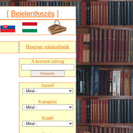
[
Bejelentkezés
]
Hogyan vásároljunk
A keresett szöveg
Szerző
Kategória
Kiadó