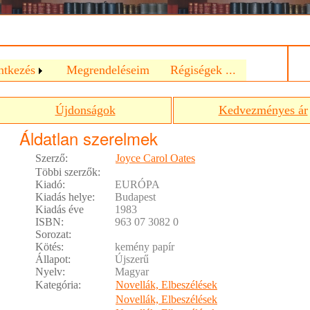
a
ntkezés
Megrendeléseim
Régiségek ...
Újdonságok
Kedvezményes ár
Áldatlan szerelmek
Szerző:
Joyce Carol Oates
Többi szerzők:
Kiadó:
EURÓPA
Kiadás helye:
Budapest
Kiadás éve
1983
ISBN:
963 07 3082 0
Sorozat:
Kötés:
kemény papír
Állapot:
Újszerű
Nyelv:
Magyar
Kategória:
Novellák, Elbeszélések
Novellák, Elbeszélések