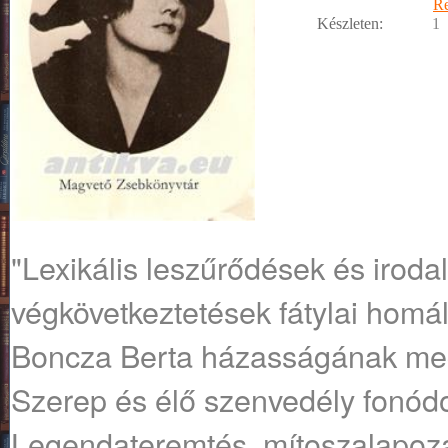
R
Készleten:
1
"Lexikális leszűrődések és irodal
végkövetkeztetések fátylai homá
Boncza Berta házasságának megr
Szerep és élő szenvedély fonódot
Legendateremtés, mítoszalapozá