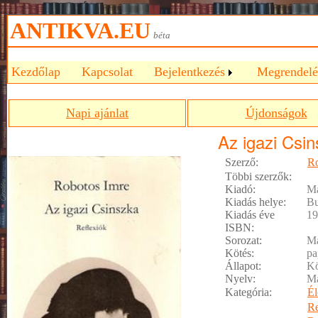
ANTIKVA.EU
béta
Kezdőlap
Kapcsolat
Bejelentkezés
Megrendelé
Napi ajánlat
Újdonságok
Az igazi Csi
Szerző:
Ro
Többi szerzők:
Kiadó:
Ma
Kiadás helye:
Bu
Kiadás éve
19
ISBN:
Sorozat:
Ma
Kötés:
pa
Állapot:
Kö
Nyelv:
M
Kategória:
Él
R