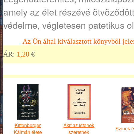
amely az élet részévé ötvöződöt
védelme, végletesen patetikus o
Az Ön által kiválasztott könyvből jele
ÁR:
1,20
€
Kittenberger
Akit az istenek
Színek é
Kálmán élete
szeretnek