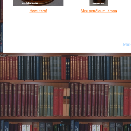
Hamutartó
Mini petróleum lámpa
Mind
GIF89a;