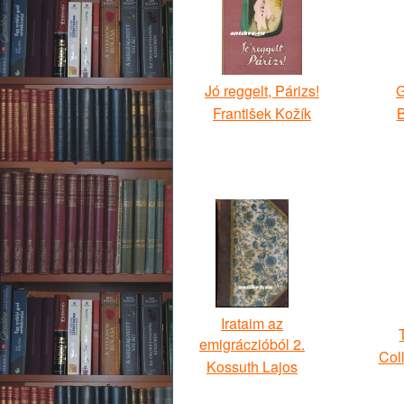
Jó reggelt, Párizs!
G
František Kožík
B
Irataim az
emigráczióból 2.
Col
Kossuth Lajos