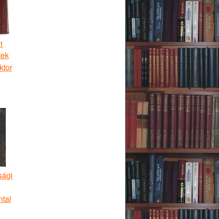
t
tek
ktor
sági
tal