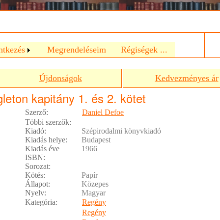
a
ntkezés
Megrendeléseim
Régiségek ...
Újdonságok
Kedvezményes ár
leton kapitány 1. és 2. kötet
Szerző:
Daniel Defoe
Többi szerzők:
Kiadó:
Szépirodalmi könyvkiadó
Kiadás helye:
Budapest
Kiadás éve
1966
ISBN:
Sorozat:
Kötés:
Papír
Állapot:
Közepes
Nyelv:
Magyar
Kategória:
Regény
Regény