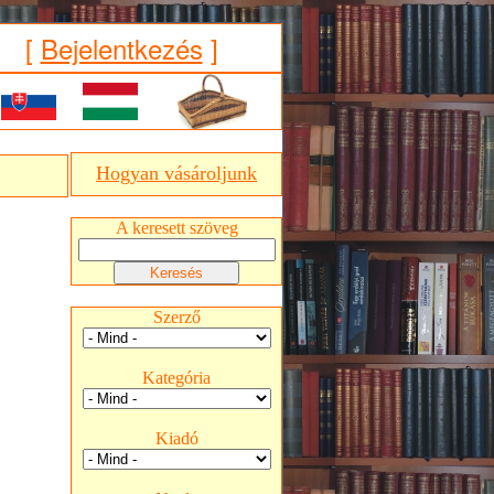
[
Bejelentkezés
]
Hogyan vásároljunk
A keresett szöveg
Szerző
Kategória
Kiadó