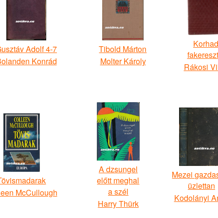
Korhad
usztáv Adolf 4-7
Tibold Márton
fakeresz
olanden Konrád
Molter Károly
Rákosi Vi
A dzsungel
Mezei gazda
Tövismadarak
előtt meghal
üzlettan
a szél
leen McCullough
Kodolányi An
Harry Thürk