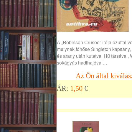
A „Robinson Crusoe” írója ezúttal vé
melynek főhőse Singleton kapitány, k
és arany után kutatva. Hű társával,
sokágyús hadihajóval…
Az Ön által kiválas
ÁR:
1,50
€