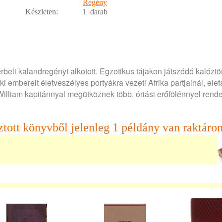
Regény
Készleten:
1
darab
rbeli kalandregényt alkotott. Egzotikus tájakon játszódó kalóztö
i embereit életveszélyes portyákra vezeti Afrika partjainál, ele
 William kapitánnyal megütköznek több, óriási erőfölénnyel rend
ztott könyvből jelenleg 1 példány van raktáron