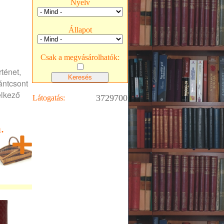
Nyelv
Állapot
Csak a megvásárolhatók:
rténet,
fántcsont
elkező
3729700
Látogatás:
.