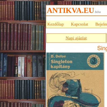
ANTIKVA.EU
bét
Kezdőlap
Kapcsolat
Bejele
Napi ajánlat
Sing