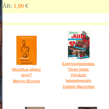
ÁR:
1,00
€
Szárnypróbálgatás,
Muzsikus akarsz
Téves jelige,
lenni?
Vigyázat,
balesetveszély
Mervyn Bruxner
Debbie Macomber