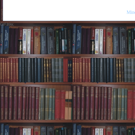
Mind
GIF89a;