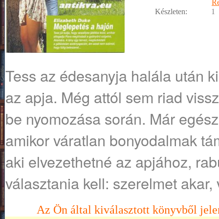
R
Készleten:
1
Tess az édesanyja halála után ki a
az apja. Még attól sem riad vissz
be nyomozása során. Már egésze
amikor váratlan bonyodalmak tá
aki elvezethetné az apjához, rabu
választania kell: szerelmet akar,
Az Ön által kiválasztott könyvből jele