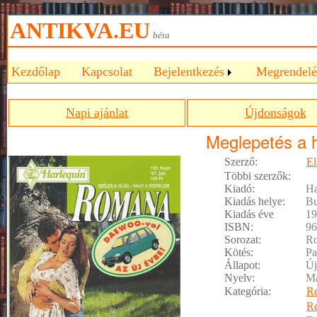
ANTIKVA.EU
béta
Kezdőlap
Kapcsolat
Bejelentkezés
Megrendelé
Napi ajánlat
Újdonságok
Meglepetés a 
Szerző:
El
Többi szerzők:
Kiadó:
Ha
Kiadás helye:
Bu
Kiadás éve
19
ISBN:
96
Sorozat:
R
Kötés:
Pa
Állapot:
Új
Nyelv:
M
Kategória:
R
R