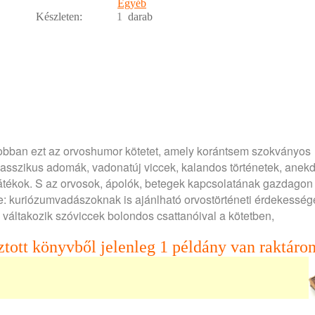
Egyéb
Készleten:
1
darab
gjobban ezt az orvoshumor kötetet, amely korántsem szokványos
lasszikus adomák, vadonatúj viccek, kalandos történetek, anekd
 játékok. S az orvosok, ápolók, betegek kapcsolatának gazdagon
e: kuriózumvadászoknak is ajánlható orvostörténeti érdekesség
váltakozik szóviccek bolondos csattanóival a kötetben,
ztott könyvből jelenleg 1 példány van raktáron