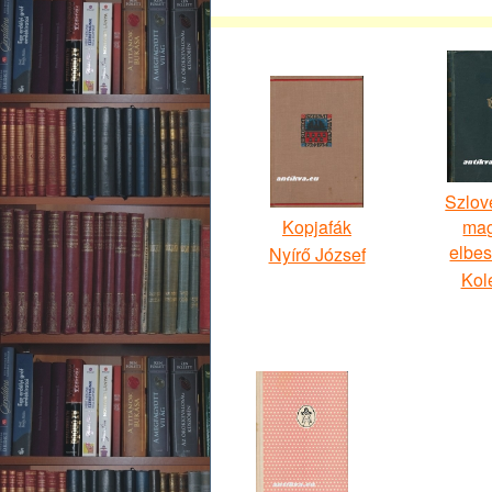
Szlov
Kopjafák
mag
elbes
Nyírő József
Kole