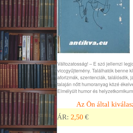
Változatosság! – E szó jellemzi le
viccgyűjtemény. Találhatók benne k
aforizmák, szentenciák, találósdik,
talaján nőtt humoranyag közé ékelv
Elmélyült humor és helyzetkomikum 
Az Ön által kiválas
ÁR:
2,50
€