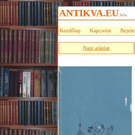
ANTIKVA.EU
bét
Kezdőlap
Kapcsolat
Bejele
Napi ajánlat