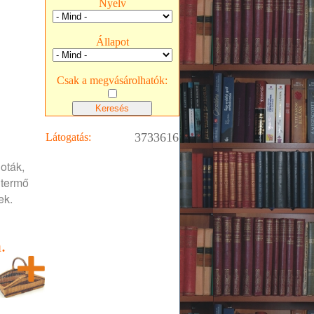
Nyelv
Állapot
Csak a megvásárolhatók:
3733616
Látogatás:
oták,
 termő
ek.
.