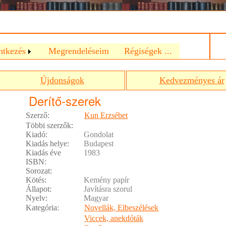
a
ntkezés
Megrendeléseim
Régiségek ...
Újdonságok
Kedvezményes ár
Derítő-szerek
Szerző:
Kun Erzsébet
Többi szerzők:
Kiadó:
Gondolat
Kiadás helye:
Budapest
Kiadás éve
1983
ISBN:
Sorozat:
Kötés:
Kemény papír
Állapot:
Javításra szorul
Nyelv:
Magyar
Kategória:
Novellák, Elbeszélések
Viccek, anekdóták