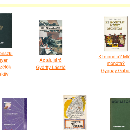
enszkí
Ki mondta? Mié
yar
Az aluljáró
mondta?
zélők
Győrffy László
Gyapay Gábo
ktív