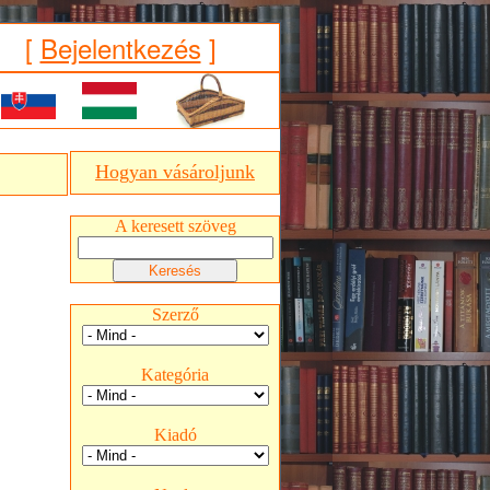
[
Bejelentkezés
]
Hogyan vásároljunk
A keresett szöveg
Szerző
Kategória
Kiadó