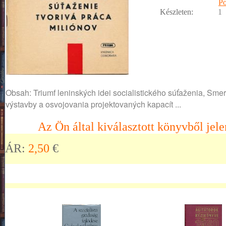
Po
Készleten:
1
Obsah: Triumf leninských idei socialistického súťaženia, Sme
výstavby a osvojovania projektovaných kapacít ...
Az Ön által kiválasztott könyvből jele
ÁR:
2,50
€