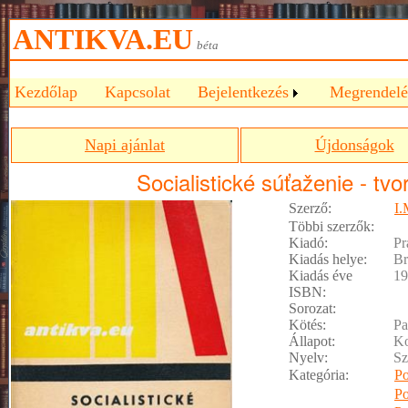
ANTIKVA.EU
béta
Kezdőlap
Kapcsolat
Bejelentkezés
Megrendelé
Napi ajánlat
Újdonságok
Socialistické súťaženie - tvo
Szerző:
I.
Többi szerzők:
Kiadó:
Pr
Kiadás helye:
Br
Kiadás éve
19
ISBN:
Sorozat:
Kötés:
Pa
Állapot:
Ko
Nyelv:
Sz
Kategória:
Po
Po