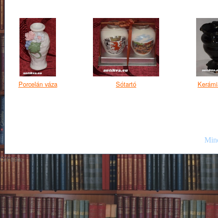
Porcelán váza
Sótartó
Kerámi
Mind
GIF89a;