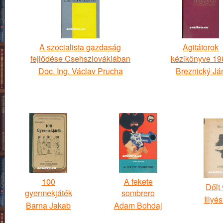
A szocialista gazdaság
Agitátorok
fejlődése Csehszlovákiában
kézikönyve 19
Doc. Ing. Václav Prucha
Breznický Já
100
A fekete
Dőlt 
gyermekjáték
sombrero
Illyé
Barna Jakab
Adam Bohdaj