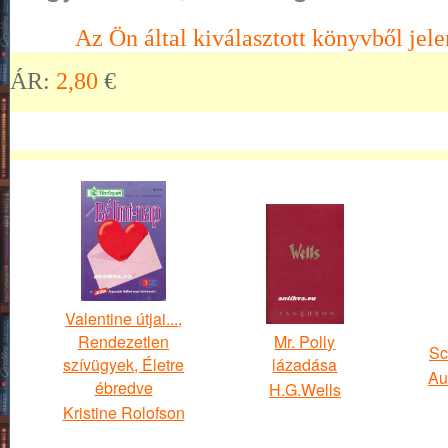
Az Ön által kiválasztott könyvből jele
ÁR:
2,80
€
Valentine útjai...,
Rendezetlen
Mr. Polly
Sc
szívügyek, Életre
lázadása
Au
ébredve
H.G.Wells
Kristine Rolofson