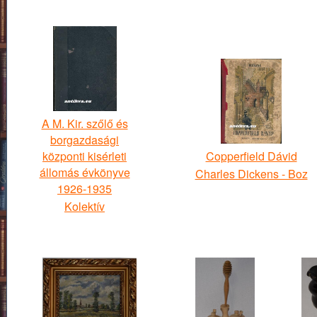
A M. Kir. szőlő és
borgazdasági
központi kisérleti
Copperfield Dávid
állomás évkönyve
Charles Dickens - Boz
1926-1935
Kolektív