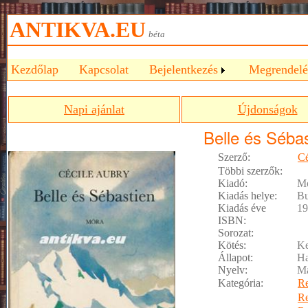
ANTIKVA.EU
béta
Kezdőlap
Kapcsolat
Bejelentkezés
Megrendelé
Napi ajánlat
Újdonságok
Belle és Séba
Szerző:
Cé
Többi szerzők:
Kiadó:
Mó
Kiadás helye:
Bu
Kiadás éve
19
ISBN:
Sorozat:
Kötés:
Ke
Állapot:
Ha
Nyelv:
M
Kategória:
R
R