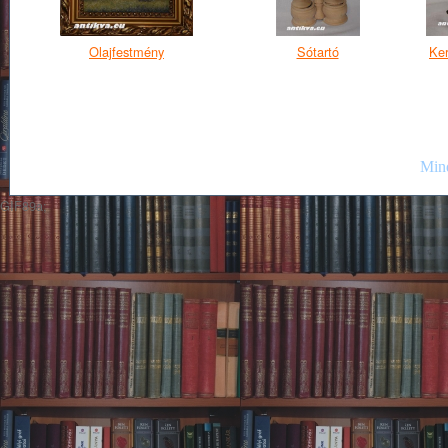
Olajfestmény
Sótartó
Ke
Mind
GIF89a;