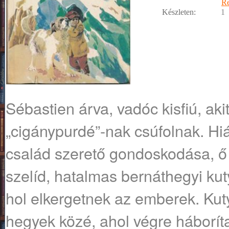
R
Készleten:
1
Sébastien árva, vadóc kisfiú, akit
„cigánypurdé”-nak csúfolnak. Hi
család szerető gondoskodása, ő
szelíd, hatalmas bernáthegyi kut
hol elkergetnek az emberek. Kut
hegyek közé, ahol végre háboríta