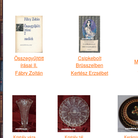
Összegyűjtött
Csipkebolt
M
írásai II.
Brüsszelben
Fábry Zoltán
Kertész Erzsébet
Kristály váza
Kristály tál
Kerámia