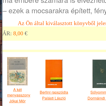
– ezek a mocsarakra épített, fén
Az Ön által kiválasztott könyvből jele
ÁR:
8,00
€
A két
Berlini rapszódia
Sólyomm
menyasszony
Palásti László
Dormámdi 
Jókai Mór