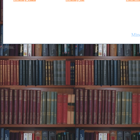
Mind
GIF89a;