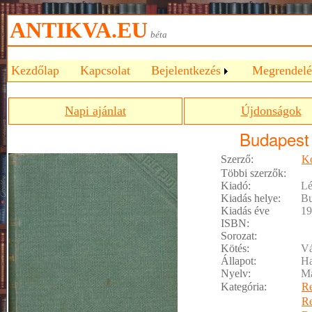
ANTIKVA.EU
béta
Kezdőlap
Kapcsolat
Bejelentkezés
Megrendelé
Napi ajánlat
Újdonságok
Budapest
Szerző:
K
Többi szerzők:
Kiadó:
Lé
Kiadás helye:
Bu
Kiadás éve
19
ISBN:
Sorozat:
Kötés:
Vá
Állapot:
Ha
Nyelv:
M
Kategória:
R
R