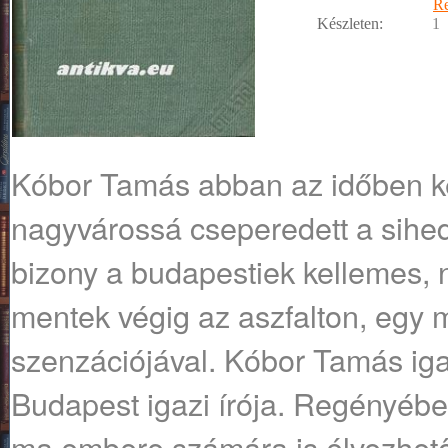
R
Készleten:
1
Kóbor ​Tamás abban az időben kez
nagyvárossá cseperedett a sihe
bizony a budapestiek kellemes, 
mentek végig az aszfalton, egy 
szenzációjával. Kóbor Tamás igaz
Budapest igazi írója. Regényé
ma embere számára is élvezhető