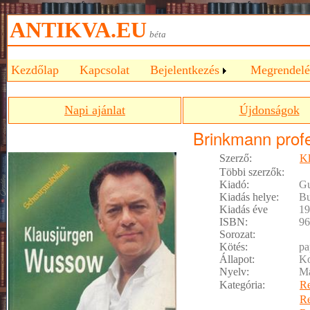
ANTIKVA.EU
béta
Kezdőlap
Kapcsolat
Bejelentkezés
Megrendelé
Napi ajánlat
Újdonságok
Brinkmann prof
Szerző:
Kl
Többi szerzők:
Kiadó:
Gu
Kiadás helye:
Bu
Kiadás éve
19
ISBN:
96
Sorozat:
Kötés:
pa
Állapot:
Ko
Nyelv:
M
Kategória:
R
R