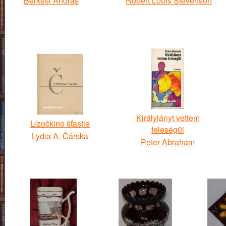
Berkesi András
Robert Louis Stevenson
Királylányt vettem
Lízočkino šťastie
feleségül
Lydia A. Čárska
Peter Abraham