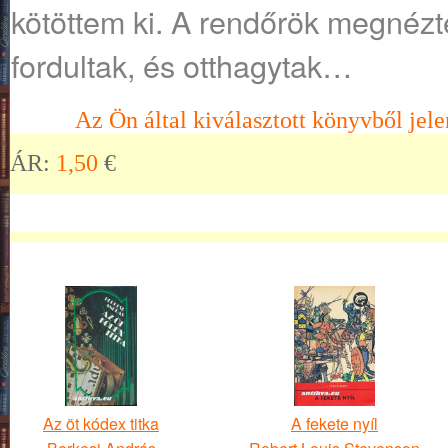
kötöttem ki. A rendőrök megnézt
fordultak, és otthagytak…
Az Ön által kiválasztott könyvből jele
ÁR:
1,50
€
Az öt kódex titka
A fekete nyíl