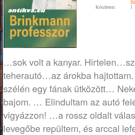
R
Készleten:
1
…sok volt a kanyar. Hirtelen…
teherautó…az árokba hajtottam. 
szélén egy fának ütközött… Ne
bajom. … Elindultam az autó felé
vigyázzon! …a rossz oldalt vála
levegőbe repültem, és arccal lef