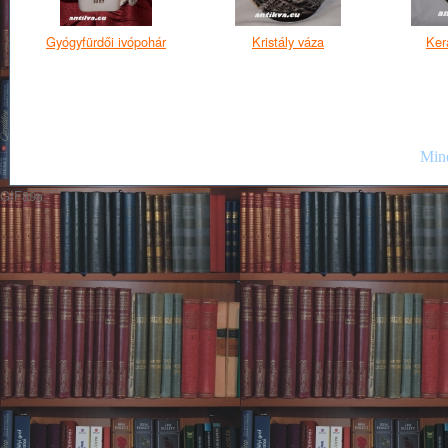
Gyógyfürdői ivópohár
Kristály váza
Ker
Mind
GIF89a;