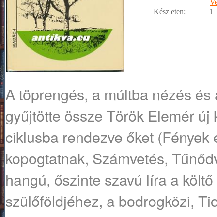
Ve
Készleten:
1
A töprengés, a múltba nézés és 
gyűjtötte össze Török Elemér új
ciklusba rendezve őket (Fények 
kopogtatnak, Számvetés, Tűnődve
hangú, őszinte szavú líra a költő 
szülőföldjéhez, a bodrogközi, Tic