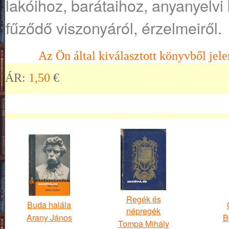
lakóihoz, barátaihoz, anyanyelvi
fűződő viszonyáról, érzelmeiről.
Az Ön által kiválasztott könyvből jele
ÁR:
1,50
€
Regék és
Buda halála
népregék
Arany János
B
Tompa Mihály