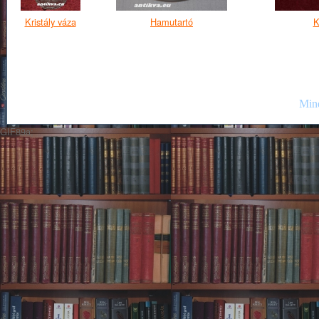
Kristály váza
Hamutartó
K
Mind
GIF89a;