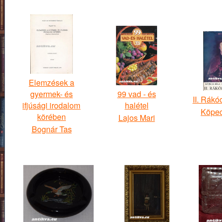
Elemzések a
gyermek- és
99 vad - és
II. Rákó
ifjúsági irodalom
halétel
Köpec
körében
Lajos Mari
Bognár Tas