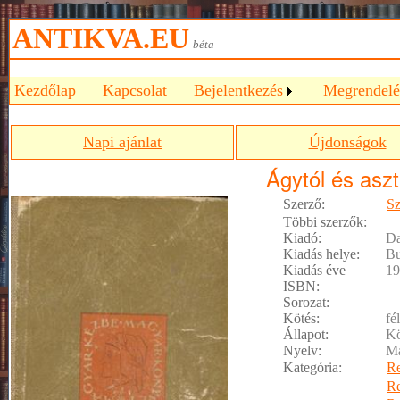
ANTIKVA.EU
béta
Kezdőlap
Kapcsolat
Bejelentkezés
Megrendelé
Napi ajánlat
Újdonságok
Ágytól és aszt
Szerző:
Sz
Többi szerzők:
Kiadó:
Da
Kiadás helye:
Bu
Kiadás éve
19
ISBN:
Sorozat:
Kötés:
fé
Állapot:
Kö
Nyelv:
M
Kategória:
R
R