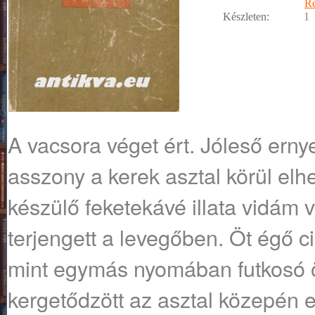
R
Készleten:
1
A vacsora véget ért. Jóleső ernye
asszony a kerek asztal körül elh
készülő feketekávé illata vidám 
terjengett a levegőben. Öt égő ci
mint egymás nyomában futkosó ö
kergetődzött az asztal közepén e