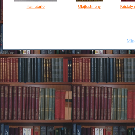
Hamutartó
Olajfestmény
Kristály 
Mind
GIF89a;