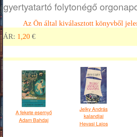
gyertyatartó folytonégő orgonapon
Az Ön által kiválasztott könyvből jele
ÁR:
1,20
€
Jelky András
A fekete esernyő
kalandjai
Adam Bahdaj
Hevasi Lajos