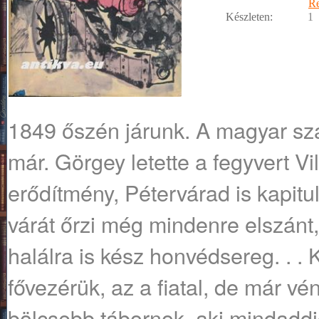
R
Készleten:
1
1849 őszén járunk. A magyar sz
már. Görgey letette a fegyvert Vi
erődítmény, Pétervárad is kapit
várát őrzi még mindenre elszánt,
halálra is kész honvédsereg. . .
fővezérük, az a fiatal, de már v
bölcsebb tábornok, aki mindaddig