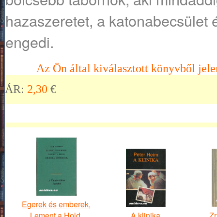
hazaszeretet, a katonabecsület 
engedi.
Az Ön által kiválasztott könyvből jele
ÁR:
2,30
€
Egerek és emberek,
Lement a Hold,
A klinika
Zr