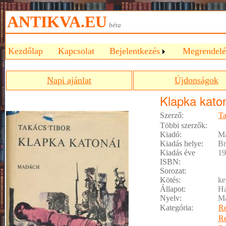
ANTIKVA.EU
béta
Kezdőlap
Kapcsolat
Bejelentkezés
Megrendelé
Napi ajánlat
Újdonságok
Klapka kato
Szerző:
Ta
Többi szerzők:
Kiadó:
M
Kiadás helye:
Br
Kiadás éve
19
ISBN:
Sorozat:
Kötés:
ke
Állapot:
Ha
Nyelv:
M
Kategória:
R
R