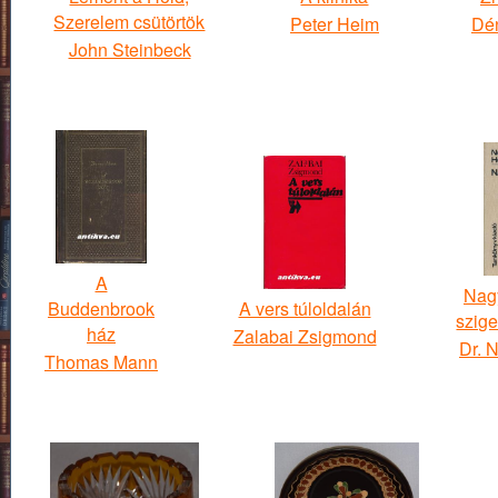
Szerelem csütörtök
Peter Heim
Dén
John Steinbeck
A
Nag
Buddenbrook
A vers túloldalán
szige
ház
Zalabai Zsigmond
Dr. 
Thomas Mann