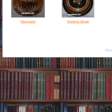
Hamutartó
Kerámia tányér
Mind
GIF89a;