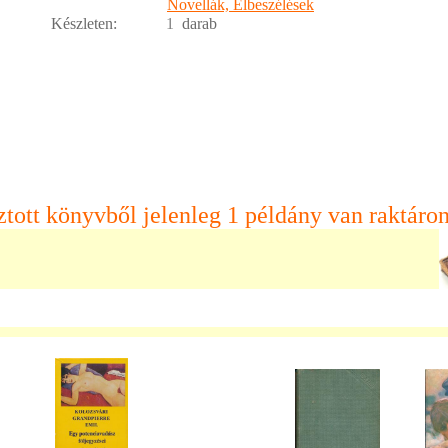
Novellák, Elbeszélések
Készleten:
1
darab
ztott könyvből jelenleg 1 példány van raktáron