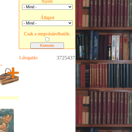
Nyelv
Állapot
Csak a megvásárolhatók:
3725437
Látogatás:
.