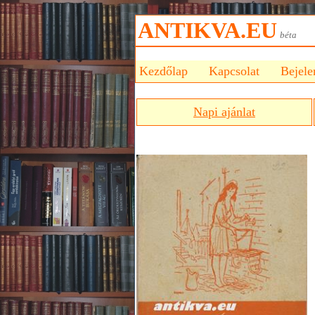
ANTIKVA.EU
bét
Kezdőlap
Kapcsolat
Bejele
Napi ajánlat