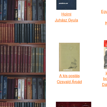
Egy
Holmi
Juhász Gyula
K
I
A kis postás
b
Ozsvald Árpád
Dá