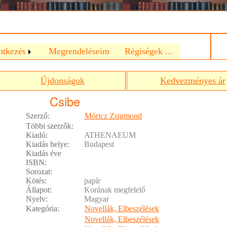
a
ntkezés
Megrendeléseim
Régiségek ...
Újdonságok
Kedvezményes ár
Csibe
Szerző:
Móricz Zsigmond
Többi szerzők:
Kiadó:
ATHENAEUM
Kiadás helye:
Budapest
Kiadás éve
ISBN:
Sorozat:
Kötés:
papír
Állapot:
Korának megfelelő
Nyelv:
Magyar
Kategória:
Novellák, Elbeszélések
Novellák, Elbeszélések