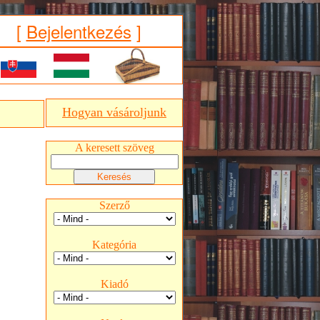
[
Bejelentkezés
]
Hogyan vásároljunk
A keresett szöveg
Szerző
Kategória
Kiadó