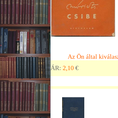
Az Ön által kiválas
ÁR:
2,10
€