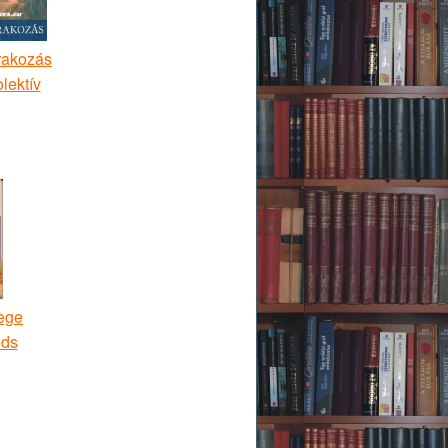
rakozás
lektív
ege
ods