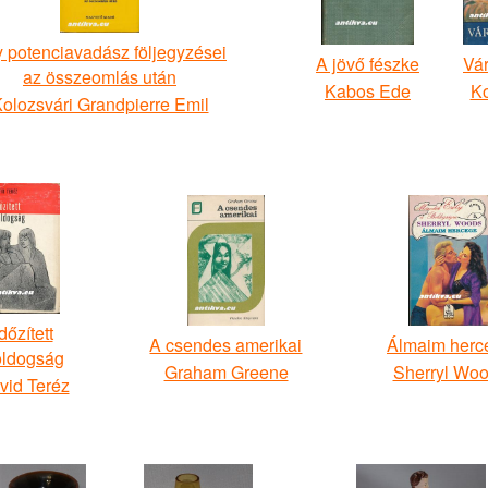
 potenciavadász följegyzései
A jövő fészke
Vá
az összeomlás után
Kabos Ede
Ko
olozsvári Grandpierre Emil
dőzített
A csendes amerikai
Álmaim herc
oldogság
Graham Greene
Sherryl Wo
vid Teréz