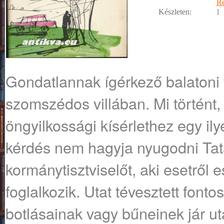
R
Készleten:
1
Gondatlannak ígérkező balatoni 
szomszédos villában. Mi történt, 
öngyilkossági kísérlethez egy ilye
kérdés nem hagyja nyugodni Tatá
kormánytisztviselőt, aki esetről 
foglalkozik. Utat tévesztett fon
botlásainak vagy bűneinek jár ut