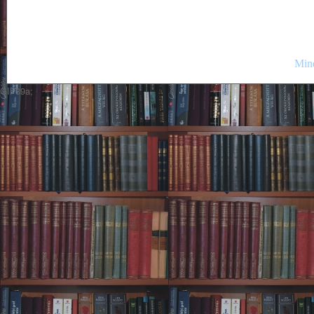
Mind
GIF89a;