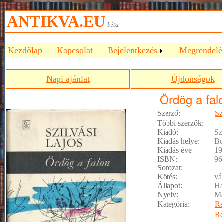
ANTIKVA.EU
béta
Kezdőlap
Kapcsolat
Bejelentkezés
Megrendelé
Napi ajánlat
Újdonságok
Ördög a fal
Szerző:
Sz
Többi szerzők:
Kiadó:
Sz
Kiadás helye:
Bu
Kiadás éve
19
ISBN:
96
Sorozat:
Kötés:
vá
Állapot:
Ha
Nyelv:
M
Kategória:
R
R