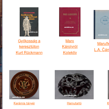
Gyilkosság a
Marx
Maruľ
keresztúton
Károlyról
L.A. Čár
Kurt Rückmann
Kolektív
Kerámia tányér
Hamutartó
K