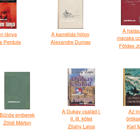
A halás
en lánya
A kaméliás hölgy
macska uc
s Perdule
Alexandre Dumas
Földes J
A Dukay család I.
Az i
Bűnös emberek
II. III. kötet
öröks
Zöldi Márton
Zilahy Lajos
Karl 