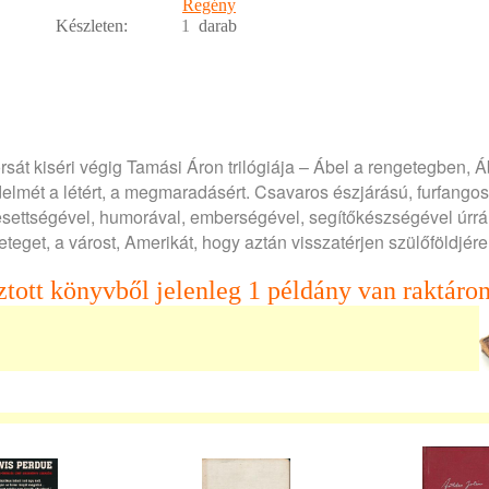
Regény
Készleten:
1
darab
rsát kiséri végig Tamási Áron trilógiája – Ábel a rengetegben, Á
lmét a létért, a megmaradásért. Csavaros észjárású, furfangos
esettségével, humorával, emberségével, segítőkészségével úrrá
eget, a várost, Amerikát, hogy aztán visszatérjen szülőföldjére
ztott könyvből jelenleg 1 példány van raktáron