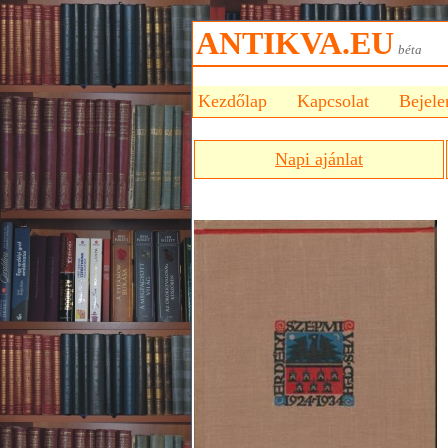
ANTIKVA.EU
bét
Kezdőlap
Kapcsolat
Bejele
Napi ajánlat