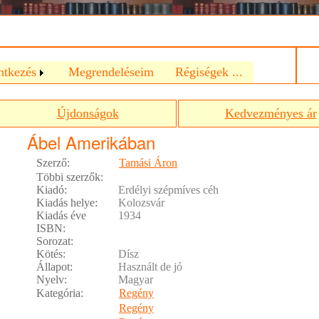
a
ntkezés
Megrendeléseim
Régiségek ...
Újdonságok
Kedvezményes ár
Ábel Amerikában
Szerző:
Tamási Áron
Többi szerzők:
Kiadó:
Erdélyi szépmíves céh
Kiadás helye:
Kolozsvár
Kiadás éve
1934
ISBN:
Sorozat:
Kötés:
Dísz
Állapot:
Használt de jó
Nyelv:
Magyar
Kategória:
Regény
Regény