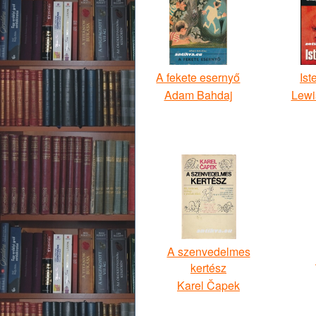
A fekete esernyő
Ist
Adam Bahdaj
Lewi
A szenvedelmes
kertész
Karel Čapek