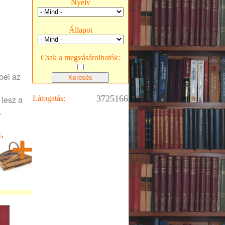
Nyelv
Állapot
Csak a megvásárolhatók:
bel az
3725166
 lesz a
Látogatás:
.
.