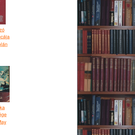
zó
cája
olán
nka
ége
May