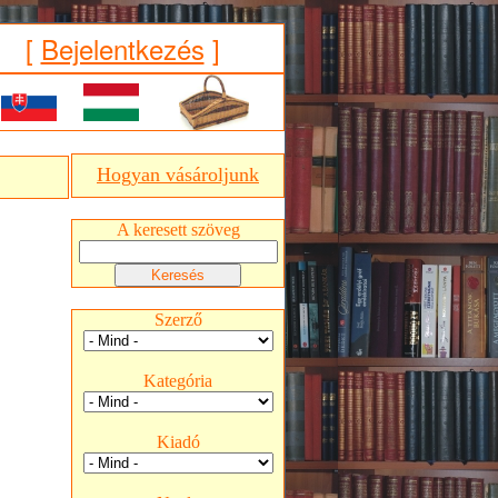
[
Bejelentkezés
]
Hogyan vásároljunk
A keresett szöveg
Szerző
Kategória
Kiadó