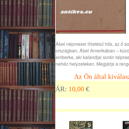
Ábel népmesei ihletésű hős, az ő so
országban, Ábel Amerikában – küzde
emberke, aki kalandjai során talpra
nehéz helyzeteken. Megjárja a renget
Az Ön által kiválas
ÁR:
10,00
€