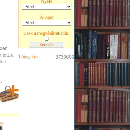
Nyelv
Állapot
Csak a megvásárolhatók:
zben
tett, a
3730666
Látogatás:
lmi
.