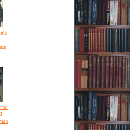
ynök
pov
ntös,
fű
lmán