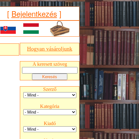
[
Bejelentkezés
]
Hogyan vásároljunk
A keresett szöveg
Szerző
Kategória
Kiadó