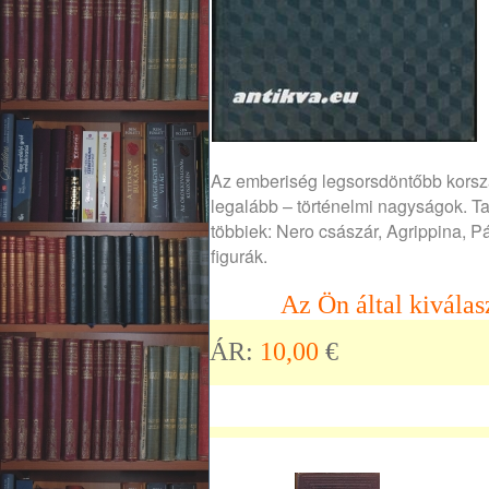
Az emberiség legsorsdöntőbb korsza
legalább – történelmi nagyságok. Tal
többiek: Nero császár, Agrippina, P
figurák.
Az Ön által kiválas
ÁR:
10,00
€