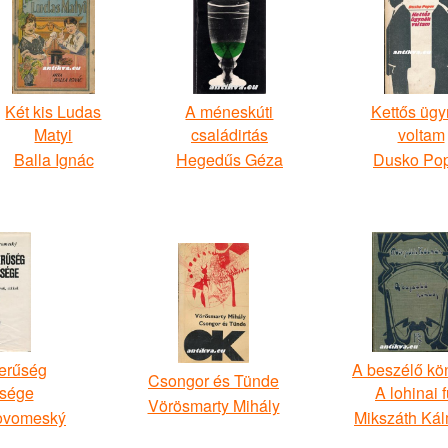
Két kis Ludas
A méneskúti
Kettős üg
Matyi
családirtás
voltam
Balla Ignác
Hegedűs Géza
Dusko Po
erűség
A beszélő kö
Csongor és Tünde
nsége
A lohinai 
Vörösmarty Mihály
Novomeský
Mikszáth Ká