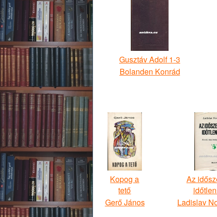
Gusztáv Adolf 1-3
Bolanden Konrád
Kopog a
Az idősz
tető
időtle
Gerő János
Ladislav 