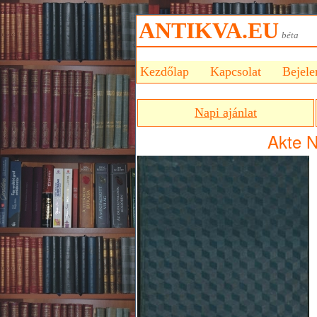
ANTIKVA.EU
bét
Kezdőlap
Kapcsolat
Bejele
Napi ajánlat
Akte N