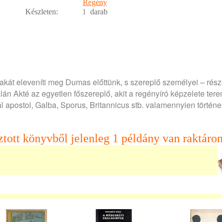
Regény
Készleten:
1
darab
kát eleveníti meg Dumas előttünk, s szereplő személyei – rés
án Akté az egyetlen főszereplő, akit a regényíró képzelete terem
ál apostol, Galba, Sporus, Britannicus stb. valamennyien történe
ztott könyvből jelenleg 1 példány van raktáron