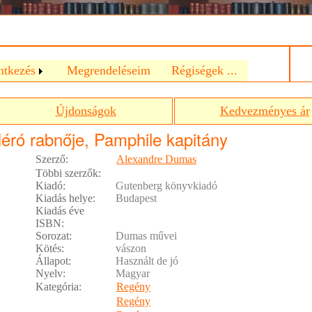
a
ntkezés
Megrendeléseim
Régiségek ...
Újdonságok
Kedvezményes ár
éró rabnője, Pamphile kapitány
Szerző:
Alexandre Dumas
Többi szerzők:
Kiadó:
Gutenberg könyvkiadó
Kiadás helye:
Budapest
Kiadás éve
ISBN:
Sorozat:
Dumas művei
Kötés:
vászon
Állapot:
Használt de jó
Nyelv:
Magyar
Kategória:
Regény
Regény