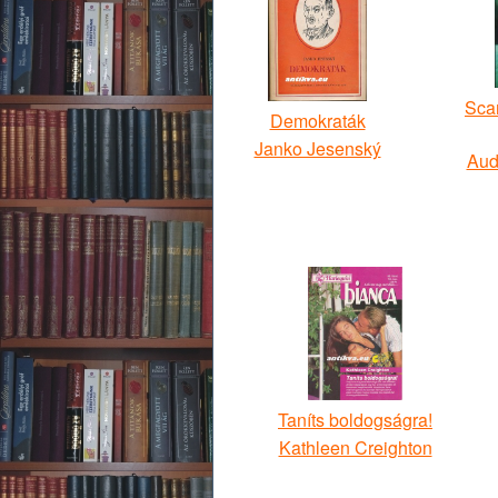
Sca
Demokraták
Janko Jesenský
Aud
Taníts boldogságra!
Kathleen Creighton