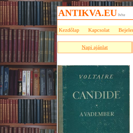
ANTIKVA.EU
bét
Kezdőlap
Kapcsolat
Bejele
Napi ajánlat