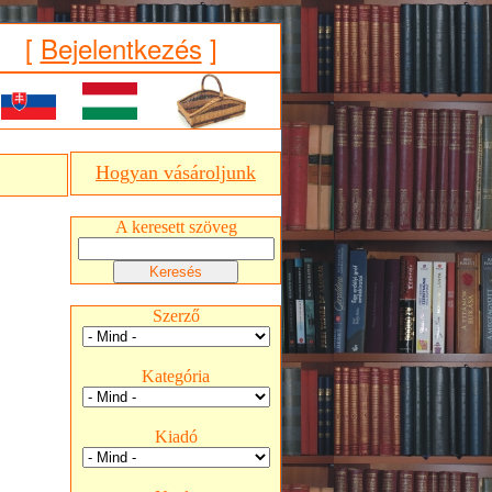
[
Bejelentkezés
]
Hogyan vásároljunk
A keresett szöveg
Szerző
Kategória
Kiadó