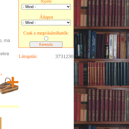
Nyelv
Állapot
Csak a megvásárolhatók:
bb, ma
sekre
3731230
Látogatás:
.