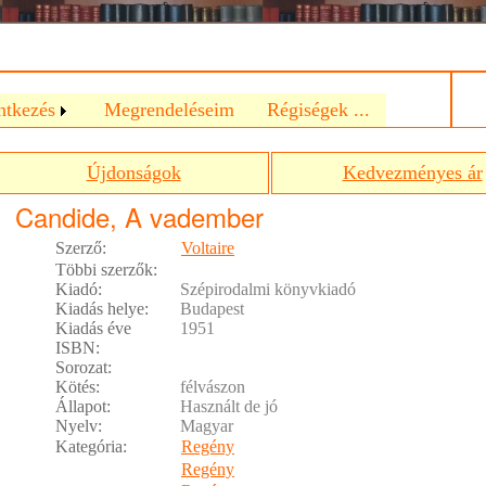
a
ntkezés
Megrendeléseim
Régiségek ...
Újdonságok
Kedvezményes ár
Candide, A vadember
Szerző:
Voltaire
Többi szerzők:
Kiadó:
Szépirodalmi könyvkiadó
Kiadás helye:
Budapest
Kiadás éve
1951
ISBN:
Sorozat:
Kötés:
félvászon
Állapot:
Használt de jó
Nyelv:
Magyar
Kategória:
Regény
Regény