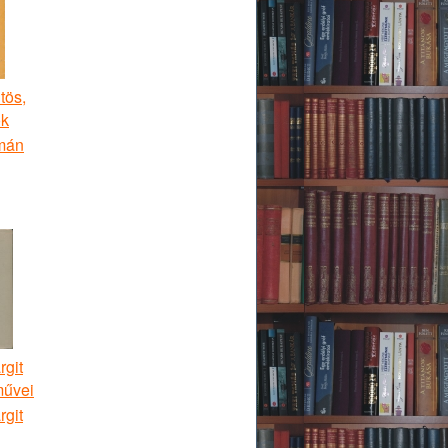
tös,
ok
mán
rgit
művei
rgit