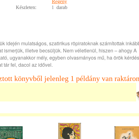
Regény
Készleten:
1
darab
ésük idején mulatságos, szatirikus röpiratoknak számítottak inká
t ismerjük, illetve becsüljük. Nem véletlenül, hiszen – ahogy A
tató, ugyanakkor mély, egyben olvasmányos mű, ha örök kérdé
 tár fel, dacol az idővel.
ztott könyvből jelenleg 1 példány van raktáron