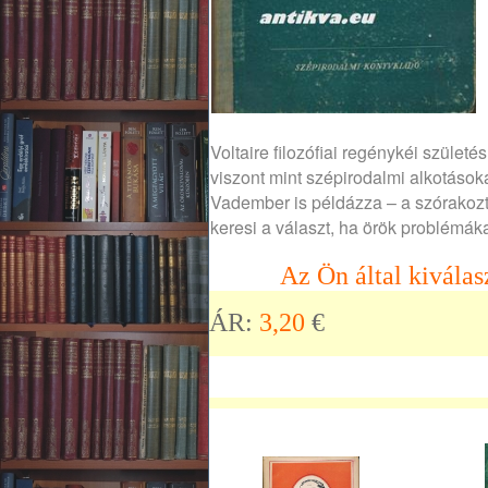
Voltaire filozófiai regénykéi szület
viszont mint szépirodalmi alkotásoka
Vadember is példázza – a szórakoz
keresi a választ, ha örök problémákat
Az Ön által kiválas
ÁR:
3,20
€