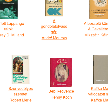
A
rlett Lappangó
A beszélő kön
gondolatolvasó
titkok
A Gavallér
gép
rey D. Milland
Mikszáth Kál
André Maurois
Szenvedélyes
Kaffka Ma
Bébi kedvence
szeretet
válogatott 
Henny Koch
Robert Merle
Kaffka Ma