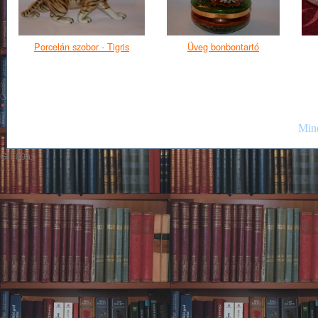
Porcelán szobor - Tigris
Üveg bonbontartó
Mind
GIF89a;