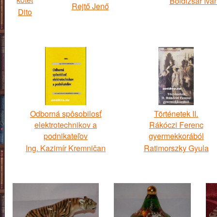
Boldizsár Ivá
Rejtő Jenő
Dito
Odborná spôsobilosť
Történetek II.
elektrotechnikov a
Rákóczi Ferenc
podnikateľov
gyermekkorából
Ing. Kazimír Kremničan
Ratimorszky Gyula