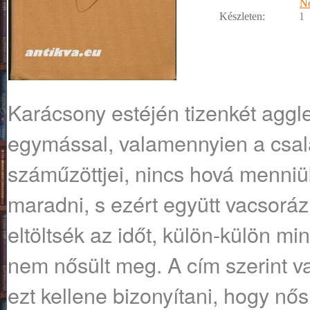
No
Készleten:
1
Karácsony estéjén tizenkét aggle
egymással, valamennyien a csa
száműzöttjei, nincs hová menni
maradni, s ezért együtt vacsorá
eltöltsék az időt, külön-külön mi
nem nősült meg. A cím szerint 
ezt kellene bizonyítani, hogy nő