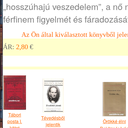
„hosszúhajú veszedelem”, a nő
férfinem figyelmét és fáradozásá
Az Ön által kiválasztott könyvből jele
ÁR:
2,80
€
Tábori
Tévedésből
posta I.
Örökké élni
jelentik
kötet