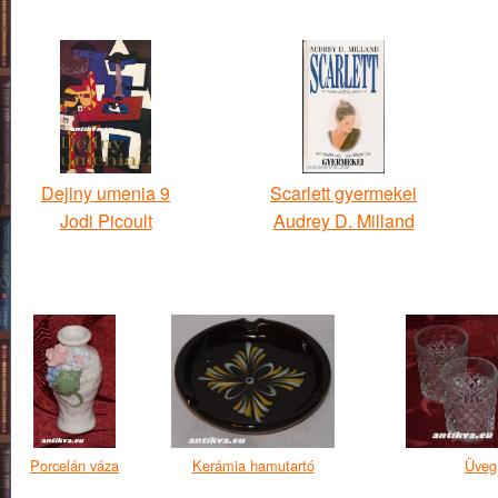
Dejiny umenia 9
Scarlett gyermekei
Jodi Picoult
Audrey D. Milland
Porcelán váza
Kerámia hamutartó
Üveg