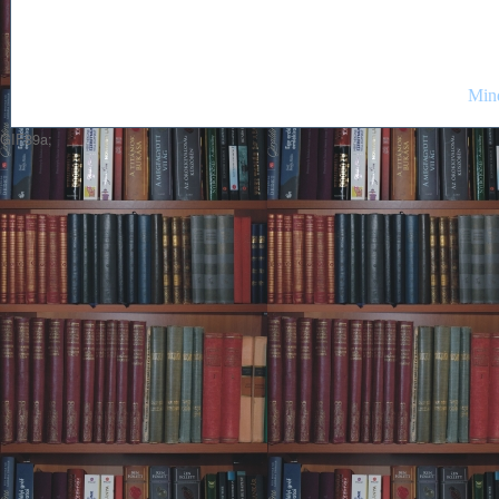
Mind
GIF89a;