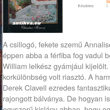
R
Készleten:
1
A csillogó, fekete szemű Annali
éppen abba a férfiba fog vadul be
William lelkész gyámjául kijelölt
korkülönbség volt riasztó. A har
Derek Clavell ezredes fantasztikus
rajongott bálványa. De hogyan i
egyszerű kislány abban, hogy eg