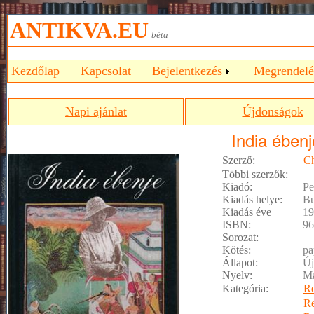
ANTIKVA.EU
béta
Kezdőlap
Kapcsolat
Bejelentkezés
Megrendelé
Napi ajánlat
Újdonságok
India ébenj
Szerző:
Ch
Többi szerzők:
Kiadó:
Pe
Kiadás helye:
Bu
Kiadás éve
19
ISBN:
96
Sorozat:
Kötés:
pa
Állapot:
Új
Nyelv:
M
Kategória:
R
R