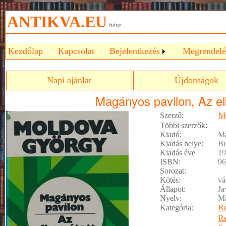
ANTIKVA.EU
béta
Kezdőlap
Kapcsolat
Bejelentkezés
Megrendelé
Napi ajánlat
Újdonságok
Magányos pavilon, Az elb
Szerző:
M
Többi szerzők:
Kiadó:
Ma
Kiadás helye:
Bu
Kiadás éve
19
ISBN:
96
Sorozat:
Kötés:
vá
Állapot:
Ja
Nyelv:
M
Kategória:
R
R