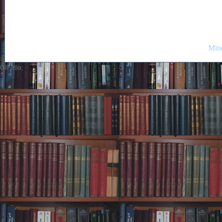
Mind
GIF89a;