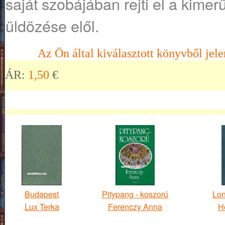
saját szobájában rejti el a kimerül
üldözése elől.
Az Ön által kiválasztott könyvből jele
ÁR:
1,50
€
Budapest
Pitypang - koszorú
Lo
Lux Terka
Ferenczy Anna
H