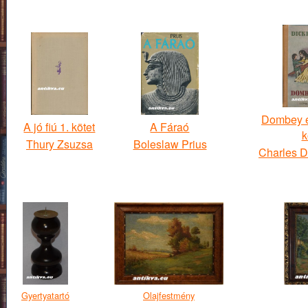
Dombey és 
A jó fiú 1. kötet
A Fáraó
k
Thury Zsuzsa
Boleslaw Prius
Charles D
Gyertyatartó
Olajfestmény