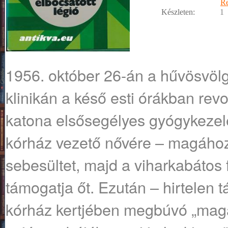
R
Készleten:
1
1956. október 26-án a hűvösvölgy
klinikán a késő esti órákban revol
katona elsősegélyes gyógykezelé
kórház vezető nővére – magához 
sebesültet, majd a viharkabátos 
támogatja őt. Ezután – hirtelen 
kórház kertjében megbúvó „magá