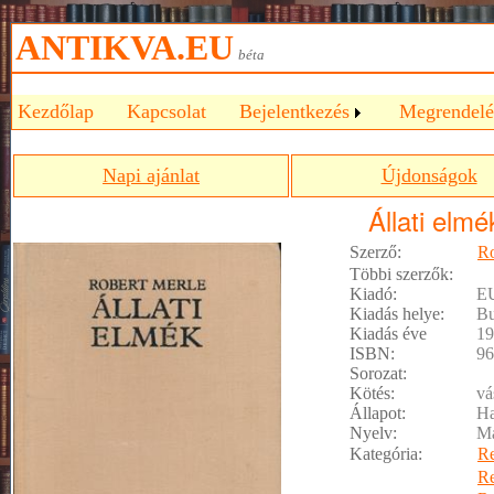
ANTIKVA.EU
béta
Kezdőlap
Kapcsolat
Bejelentkezés
Megrendelé
Napi ajánlat
Újdonságok
Állati elmé
Szerző:
Ro
Többi szerzők:
Kiadó:
E
Kiadás helye:
Bu
Kiadás éve
19
ISBN:
96
Sorozat:
Kötés:
vá
Állapot:
Ha
Nyelv:
M
Kategória:
R
R