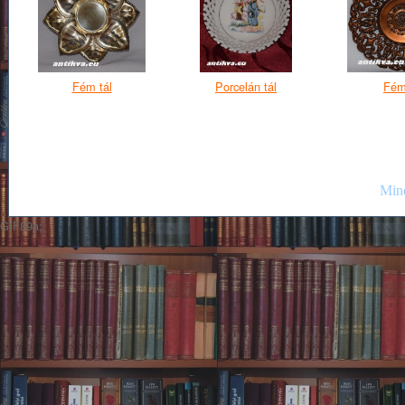
Fém tál
Porcelán tál
Fém
Mind
GIF89a;