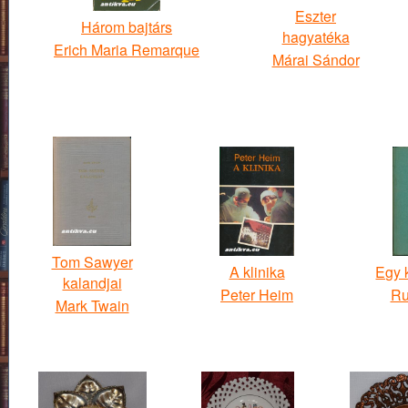
Eszter
Három bajtárs
hagyatéka
Erich Maria Remarque
Márai Sándor
Tom Sawyer
A klinika
Egy 
kalandjai
Peter Heim
Ru
Mark Twain