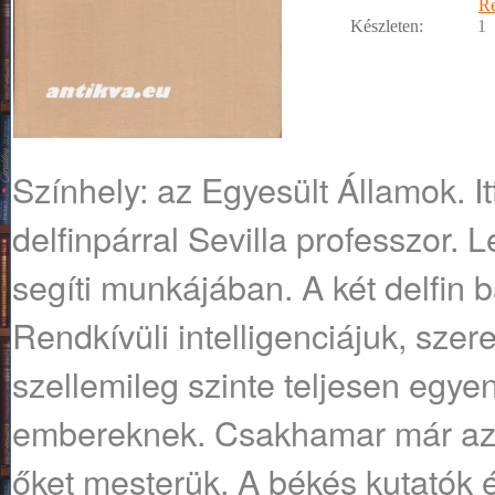
R
Készleten:
1
Színhely: az Egyesült Államok. It
delfinpárral Sevilla professzor. 
segíti munkájában. A két delfin
Rendkívüli intelligenciájuk, szer
szellemileg szinte teljesen egye
embereknek. Csakhamar már az a
őket mesterük. A békés kutatók és 