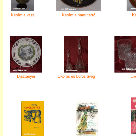
Kerámia váza
Kerámia hamutartó
Ke
Dísztányér
Likőrös és boros üveg
Üv