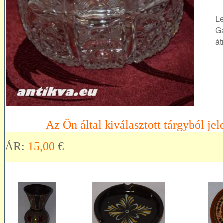
Le
Ga
át
Az Ön által kiválasztott tárgyból jel
ÁR:
15,00
€