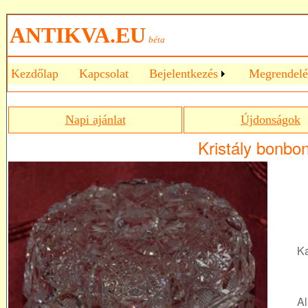
ANTIKVA.EU
béta
Kezdőlap
Kapcsolat
Bejelentkezés
Megrendelé
Napi ajánlat
Újdonságok
Kristály bonbon
Ka
Al