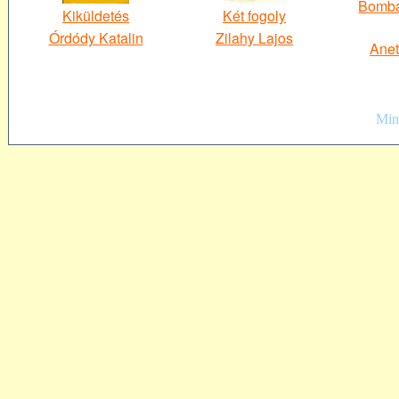
Bomba 
Kiküldetés
Két fogoly
Órdódy Katalin
Zilahy Lajos
Anet
Mind