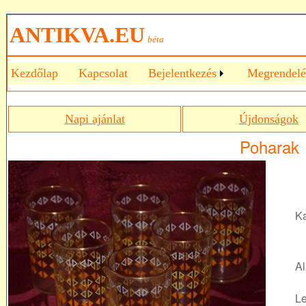
ANTIKVA.EU
béta
Kezdőlap
Kapcsolat
Bejelentkezés
Megrendelé
Napi ajánlat
Újdonságok
Poharak
Ka
Al
Le