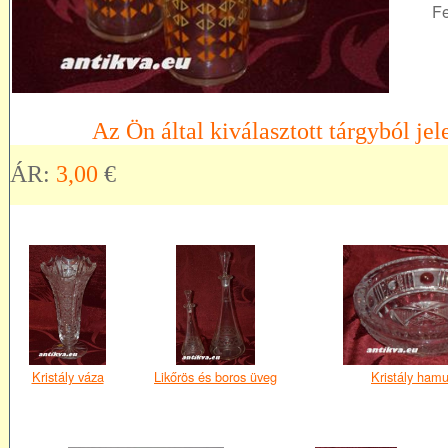
Fe
Az Ön által kiválasztott tárgyból jel
ÁR:
3,00
€
Kristály váza
Likőrös és boros üveg
Kristály hamu