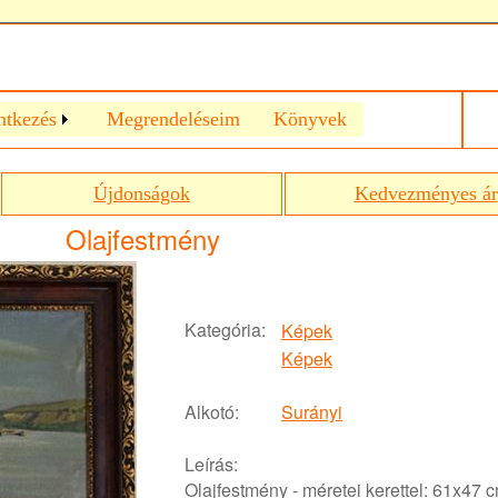
ntkezés
Megrendeléseim
Könyvek
Újdonságok
Kedvezményes ár
Olajfestmény
Kategória:
Képek
Képek
Alkotó:
Surányi
Leírás:
Olajfestmény - méretei kerettel: 61x47 c