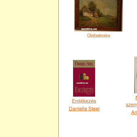
Olajfestmény
Emlékezés
szen
Danielle Steel
An