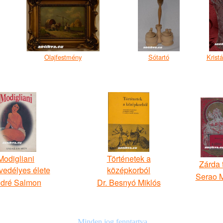
Olajfestmény
Sótartó
Kristá
Modigliani
Történetek a
Zárda t
vedélyes élete
középkorból
Serao M
dré Salmon
Dr. Besnyó Miklós
Minden jog fenntartva