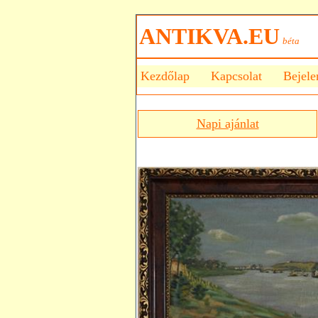
ANTIKVA.EU
béta
Kezdőlap
Kapcsolat
Bejele
Napi ajánlat