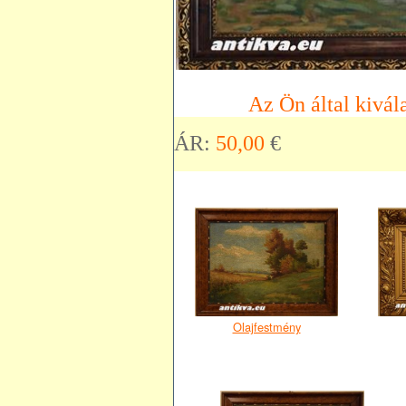
Az Ön által kivála
ÁR:
50,00
€
Olajfestmény