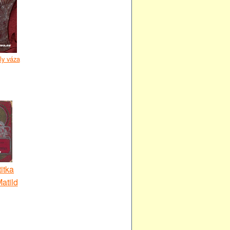
ly váza
itka
atild