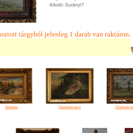
Alkotó: Surányi?
sztott tárgyból jelenleg 1 darab van raktáron.
Gobelin
Olajfestmény
Olajfestm