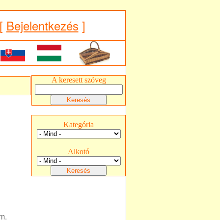
[
Bejelentkezés
]
A keresett szöveg
Kategória
Alkotó
m.