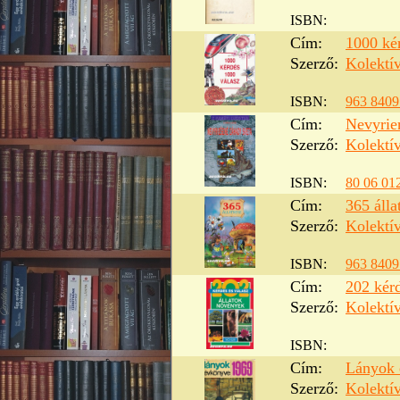
ISBN:
Cím:
1000 ké
Szerző:
Kolektí
ISBN:
963 8409
Cím:
Nevyrie
Szerző:
Kolektí
ISBN:
80 06 01
Cím:
365 áll
Szerző:
Kolektí
ISBN:
963 8409
Cím:
202 kér
Szerző:
Kolektí
ISBN:
Cím:
Lányok 
Szerző:
Kolektí