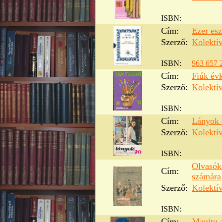
ISBN:
Cím:
Ezer es
Szerző:
Kolektí
ISBN:
963 657 
Cím:
Fiúk év
Szerző:
Kolektí
ISBN:
Cím:
Lányok 
Szerző:
Kolektí
ISBN:
Olvasókö
Cím:
számára
Szerző:
Kolektí
ISBN:
Cím:
Manitu 