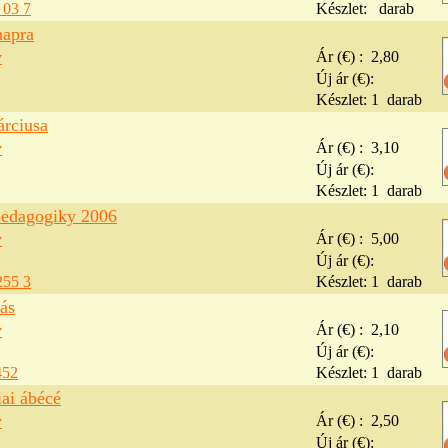
 03 7
Készlet:
darab
napra
v
Ár (€) :
2,80
Új ár (€):
Készlet:
1
darab
árciusa
v
Ár (€) :
3,10
Új ár (€):
Készlet:
1
darab
edagogiky 2006
v
Ár (€) :
5,00
Új ár (€):
255 3
Készlet:
1
darab
ás
v
Ár (€) :
2,10
Új ár (€):
452
Készlet:
1
darab
ai ábécé
v
Ár (€) :
2,50
Új ár (€):