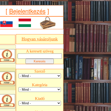
[
Bejelentkezés
]
Hogyan vásároljunk
A keresett szöveg
Szerző
Kategória
Kiadó