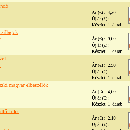
ndó
v
Ár (€) :
4,20
Új ár (€):
Készlet:
1
darab
csillagok
v
Ár (€) :
9,00
Új ár (€):
Készlet:
1
darab
zél
v
Ár (€) :
2,50
Új ár (€):
Készlet:
1
darab
szkí magyar elbeszélők
v
Ár (€) :
4,00
Új ár (€):
Készlet:
1
darab
illő kulcs
v
Ár (€) :
2,10
Új ár (€):