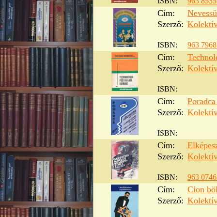
ISBN:
963 8535
Cím:
Nevess
Szerző:
Kolektí
ISBN:
963 7968
Cím:
Technol
Szerző:
Kolektí
ISBN:
Cím:
Poradca
Szerző:
Kolektí
ISBN:
Cím:
Elképes
Szerző:
Kolektí
ISBN:
963 0746
Cím:
Cion bö
Szerző:
Kolektí