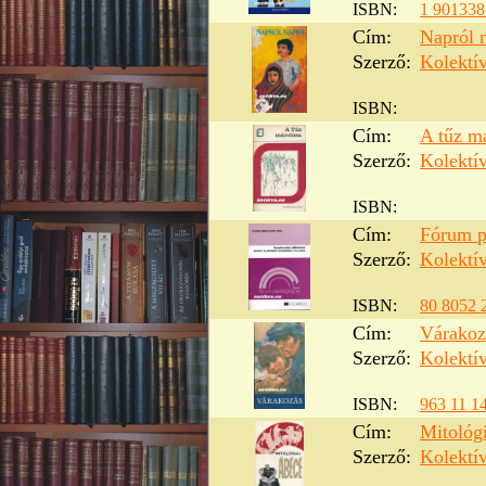
ISBN:
1 901338
Cím:
Napról 
Szerző:
Kolektí
ISBN:
Cím:
A tűz m
Szerző:
Kolektí
ISBN:
Cím:
Fórum p
Szerző:
Kolektí
ISBN:
80 8052 
Cím:
Várakoz
Szerző:
Kolektí
ISBN:
963 11 1
Cím:
Mitológi
Szerző:
Kolektí