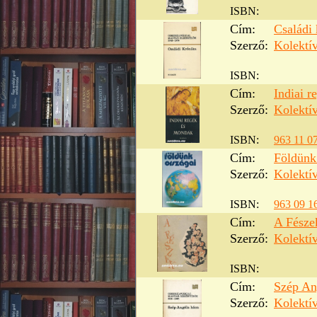
ISBN:
Cím:
Családi 
Szerző:
Kolektí
ISBN:
Cím:
Indiai 
Szerző:
Kolektí
ISBN:
963 11 0
Cím:
Földünk
Szerző:
Kolektí
ISBN:
963 09 1
Cím:
A Fésze
Szerző:
Kolektí
ISBN:
Cím:
Szép An
Szerző:
Kolektí