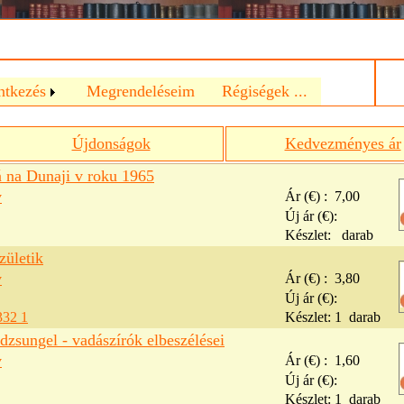
a
ntkezés
Megrendeléseim
Régiségek ...
Újdonságok
Kedvezményes ár
 na Dunaji v roku 1965
v
Ár (€) :
7,00
Új ár (€):
Készlet:
darab
zületik
v
Ár (€) :
3,80
Új ár (€):
332 1
Készlet:
1
darab
dzsungel - vadászírók elbeszélései
v
Ár (€) :
1,60
Új ár (€):
Készlet:
1
darab