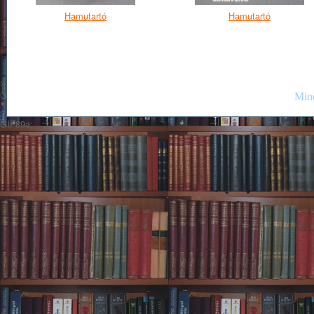
Hamutartó
Hamutartó
Mind
GIF89a;