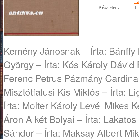
T
Készleten:
1
Kemény Jánosnak – Írta: Bánffy 
György – Írta: Kós Károly Dávid 
Ferenc Petrus Pázmány Cardinali
Misztótfalusi Kis Miklós – Írta: L
Írta: Molter Károly Levél Mikes 
Áron A két Bolyai – Írta: Lakato
Sándor – Írta: Maksay Albert Mik