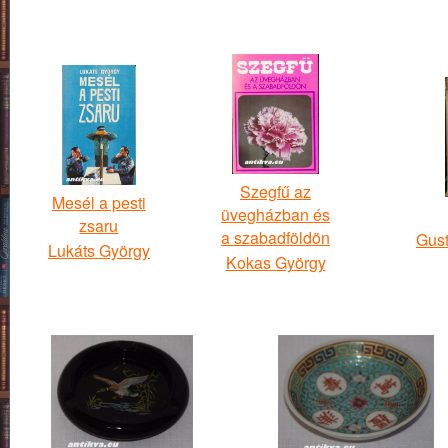
Szegfű az
Mesél a pesti
üvegházban és
zsaru
a szabadföldön
Gust
Lukáts György
Kokas György