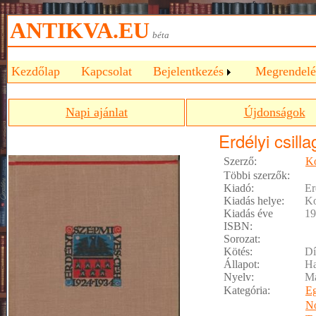
ANTIKVA.EU
béta
Kezdőlap
Kapcsolat
Bejelentkezés
Megrendelé
Napi ajánlat
Újdonságok
Erdélyi csill
Szerző:
Ko
Többi szerzők:
Kiadó:
Er
Kiadás helye:
Ko
Kiadás éve
19
ISBN:
Sorozat:
Kötés:
Dí
Állapot:
Ha
Nyelv:
M
Kategória:
E
No