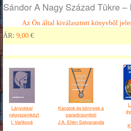
Sándor A Nagy Század Tükre – Ír
Az Ön által kiválasztott könyvből jele
ÁR:
9,00
€
L
Lányokkal
Kacajok és könnyek a
év
négyszemközt
paradicsomból
I. Vaňková
J.A. Elten Satyananda
K