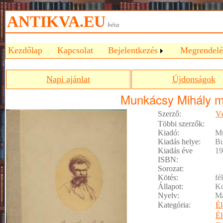
ANTIKVA.EU
béta
Kezdőlap
Kapcsolat
Bejelentkezés
Megrendelé
Napi ajánlat
Újdonságok
Munkácsy Mihály 
Szerző:
Vé
Többi szerzők:
Kiadó:
Mű
Kiadás helye:
Bu
Kiadás éve
19
ISBN:
Sorozat:
Kötés:
fé
Állapot:
Ko
Nyelv:
M
Kategória:
Él
Él