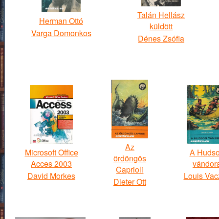
Talán Hellász
Herman Ottó
küldött
Varga Domonkos
Dénes Zsófia
Az
Microsoft Office
A Huds
ördöngös
Acces 2003
vándor
Caprioli
David Morkes
Louis Vac
Dieter Ott