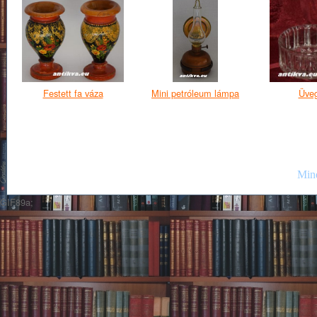
Festett fa váza
Mini petróleum lámpa
Üveg
Mind
GIF89a;